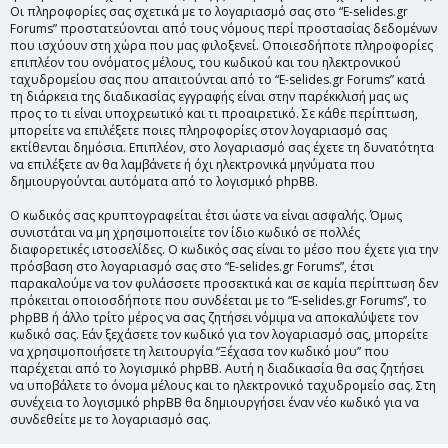
Οι πληροφορίες σας σχετικά με το λογαριασμό σας στο “E-selides.gr
Forums” προστατεύονται από τους νόμους περί προστασίας δεδομένων
που ισχύουν στη χώρα που μας φιλοξενεί. Οποιεσδήποτε πληροφορίες
επιπλέον του ονόματος μέλους, του κωδικού και του ηλεκτρονικού
ταχυδρομείου σας που απαιτούνται από το “E-selides.gr Forums” κατά
τη διάρκεια της διαδικασίας εγγραφής είναι στην παρέκκλισή μας ως
προς το τι είναι υποχρεωτικό και τι προαιρετικό. Σε κάθε περίπτωση,
μπορείτε να επιλέξετε ποιες πληροφορίες στον λογαριασμό σας
εκτίθενται δημόσια. Επιπλέον, στο λογαριασμό σας έχετε τη δυνατότητα
να επιλέξετε αν θα λαμβάνετε ή όχι ηλεκτρονικά μηνύματα που
δημιουργούνται αυτόματα από το λογισμικό phpBB.
Ο κωδικός σας κρυπτογραφείται έτσι ώστε να είναι ασφαλής. Όμως
συνιστάται να μη χρησιμοποιείτε τον ίδιο κωδικό σε πολλές
διαφορετικές ιστοσελίδες. Ο κωδικός σας είναι το μέσο που έχετε για την
πρόσβαση στο λογαριασμό σας στο “E-selides.gr Forums”, έτσι
παρακαλούμε να τον φυλάσσετε προσεκτικά και σε καμία περίπτωση δεν
πρόκειται οποιοσδήποτε που συνδέεται με το “E-selides.gr Forums”, το
phpBB ή άλλο τρίτο μέρος να σας ζητήσει νόμιμα να αποκαλύψετε τον
κωδικό σας. Εάν ξεχάσετε τον κωδικό για τον λογαριασμό σας, μπορείτε
να χρησιμοποιήσετε τη λειτουργία “Ξέχασα τον κωδικό μου” που
παρέχεται από το λογισμικό phpBB. Αυτή η διαδικασία θα σας ζητήσει
να υποβάλετε το όνομα μέλους και το ηλεκτρονικό ταχυδρομείο σας. Στη
συνέχεια το λογισμικό phpBB θα δημιουργήσει έναν νέο κωδικό για να
συνδεθείτε με το λογαριασμό σας.