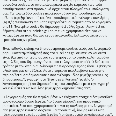
στο “E-selides.gr Forums” οδηγεί το λογισμικό phpBB να δημιουργήσει
ορισμένα cookies, τα οποία είναι μικρά αρχεία κειμένου τα οποία
αποθηκεύονται στα προσωρινά αρχεία του πλοηγού του υπολογιστή
σας. Τα πρώτα δύο cookies περιέχουν μόνον ένα προσδιοριστικό
μέλους (εφεξής “user-id”) και ένα προσδιοριστικό ανώνυμης συνεδρίας
(εφεξής “session-id”), που σας εκχωρούνται αυτόματα από το λογισμικό
phpBB. Ένα τρίτο cookie θα δημιουργηθεί μόλις έχετε πλοηγηθεί σε
θέματα μέσα στο “E-selides.gr Forums” και χρησιμοποιείται για να
καταγράφεται ποια θέματα έχουν αναγνωσθεί, βελτιώνοντας έτσι την
εμπειρία σας ως μέλος.
Είναι πιθανόν επίσης να δημιουργήσουμε cookies εκτός του λογισμικού
phpBB κατά την πλοήγησή σας στο “E-selides.gr Forums”, αν και αυτά
είναι έξω από το πεδίο αυτού του εγγράφου, το οποίο καλύπτει μόνο
τις σελίδες που δημιουργούνται από το λογισμικό phpBB. Ο δεύτερος
τρόπος με τον οποίο συλλέγουμε τις πληροφορίες σας είναι με βάση το
υλικό που μας υποβάλετε. Αυτό μπορεί να περιλαμβάνει και να μην
περιορίζεται σε: δημοσιεύσεις σαν ανώνυμο μέλος (εφεξής “ανώνυμες
δημοσιεύσεις”), εγγραφή στο “E-selides.gr Forums” (εφεξής “ο
λογαριασμός σας”) και δημοσιεύσεις που υποβάλετε μετά την εγγραφή
και ενώ είστε συνδεδεμένος (εφεξής “οι δημοσιεύσεις σας”).
Ο λογαριασμός σας θα περιλαμβάνει ως ελάχιστα στοιχεία ένα μοναδικά
αναγνωρίσιμο όνομα (εφεξής “το όνομα μέλους”), ένα προσωπικό
μυστικό κωδικό που χρησιμοποιείται για τη σύνδεση με τον λογαριασμό
σας (εφεξής “ο κωδικός σας”) και μια προσωπική, έγκυρη διεύθυνση
ηλεκτρονικού ταχυδρομείου (εφεξής “το ηλεκτρονικό ταχυδρομείο σας”).