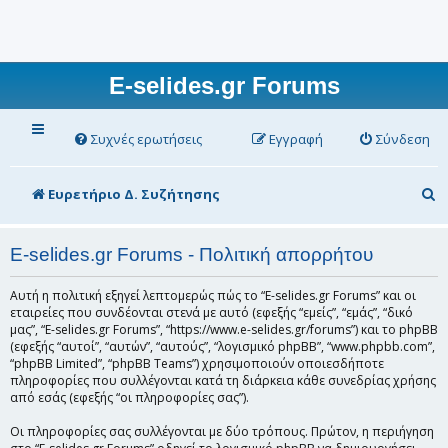
E-selides.gr Forums
Συχνές ερωτήσεις
Εγγραφή
Σύνδεση
Α
Ευρετήριο Δ. Συζήτησης
ν
α
E-selides.gr Forums - Πολιτική απορρήτου
ζ
Αυτή η πολιτική εξηγεί λεπτομερώς πώς το “E-selides.gr Forums” και οι
ή
εταιρείες που συνδέονται στενά με αυτό (εφεξής “εμείς”, “εμάς”, “δικό
μας”, “E-selides.gr Forums”, “https://www.e-selides.gr/forums”) και το phpBB
τ
(εφεξής “αυτοί”, “αυτών”, “αυτούς”, “λογισμικό phpBB”, “www.phpbb.com”,
“phpBB Limited”, “phpBB Teams”) χρησιμοποιούν οποιεσδήποτε
η
πληροφορίες που συλλέγονται κατά τη διάρκεια κάθε συνεδρίας χρήσης
σ
από εσάς (εφεξής “οι πληροφορίες σας”).
η
Οι πληροφορίες σας συλλέγονται με δύο τρόπους. Πρώτον, η περιήγηση