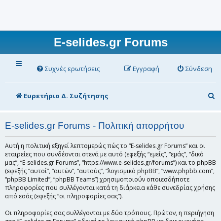
E-selides.gr Forums
Συχνές ερωτήσεις
Εγγραφή
Σύνδεση
Α
Ευρετήριο Δ. Συζήτησης
ν
α
E-selides.gr Forums - Πολιτική απορρήτου
ζ
Αυτή η πολιτική εξηγεί λεπτομερώς πώς το “E-selides.gr Forums” και οι
ή
εταιρείες που συνδέονται στενά με αυτό (εφεξής “εμείς”, “εμάς”, “δικό
μας”, “E-selides.gr Forums”, “https://www.e-selides.gr/forums”) και το phpBB
τ
(εφεξής “αυτοί”, “αυτών”, “αυτούς”, “λογισμικό phpBB”, “www.phpbb.com”,
“phpBB Limited”, “phpBB Teams”) χρησιμοποιούν οποιεσδήποτε
η
πληροφορίες που συλλέγονται κατά τη διάρκεια κάθε συνεδρίας χρήσης
σ
από εσάς (εφεξής “οι πληροφορίες σας”).
η
Οι πληροφορίες σας συλλέγονται με δύο τρόπους. Πρώτον, η περιήγηση