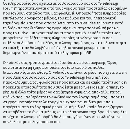
Οι πληροφορίες σας σχετικά με το λογαριασμό σας στο “E-selides.gr
Forums” προστατεύονται από τους νόμους περί προστασίας δεδομένων
που ισχύουν στη χώρα που μας φιλοξενεί. Οποιεσδήποτε πληροφορίες
επιπλέον του ονόματος μέλους, του κωδικού και του ηλεκτρονικού
ταχυδρομείου σας που απαιτούνται από το “E-selides.gr Forums” κατά
τη διάρκεια της διαδικασίας εγγραφής είναι στην παρέκκλισή μας ως
προς το τι είναι υποχρεωτικό και τι προαιρετικό. Σε κάθε περίπτωση,
μπορείτε να επιλέξετε ποιες πληροφορίες στον λογαριασμό σας
εκτίθενται δημόσια. Επιπλέον, στο λογαριασμό σας έχετε τη δυνατότητα
να επιλέξετε αν θα λαμβάνετε ή όχι ηλεκτρονικά μηνύματα που
δημιουργούνται αυτόματα από το λογισμικό phpBB.
Ο κωδικός σας κρυπτογραφείται έτσι ώστε να είναι ασφαλής. Όμως
συνιστάται να μη χρησιμοποιείτε τον ίδιο κωδικό σε πολλές
διαφορετικές ιστοσελίδες. Ο κωδικός σας είναι το μέσο που έχετε για την
πρόσβαση στο λογαριασμό σας στο “E-selides.gr Forums”, έτσι
παρακαλούμε να τον φυλάσσετε προσεκτικά και σε καμία περίπτωση δεν
πρόκειται οποιοσδήποτε που συνδέεται με το “E-selides.gr Forums”, το
phpBB ή άλλο τρίτο μέρος να σας ζητήσει νόμιμα να αποκαλύψετε τον
κωδικό σας. Εάν ξεχάσετε τον κωδικό για τον λογαριασμό σας, μπορείτε
να χρησιμοποιήσετε τη λειτουργία “Ξέχασα τον κωδικό μου” που
παρέχεται από το λογισμικό phpBB. Αυτή η διαδικασία θα σας ζητήσει
να υποβάλετε το όνομα μέλους και το ηλεκτρονικό ταχυδρομείο σας. Στη
συνέχεια το λογισμικό phpBB θα δημιουργήσει έναν νέο κωδικό για να
συνδεθείτε με το λογαριασμό σας.