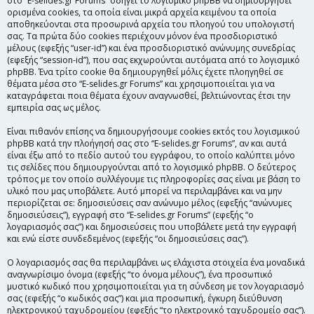
στο “E-selides.gr Forums” οδηγεί το λογισμικό phpBB να δημιουργήσει
ορισμένα cookies, τα οποία είναι μικρά αρχεία κειμένου τα οποία
αποθηκεύονται στα προσωρινά αρχεία του πλοηγού του υπολογιστή
σας. Τα πρώτα δύο cookies περιέχουν μόνον ένα προσδιοριστικό
μέλους (εφεξής “user-id”) και ένα προσδιοριστικό ανώνυμης συνεδρίας
(εφεξής “session-id”), που σας εκχωρούνται αυτόματα από το λογισμικό
phpBB. Ένα τρίτο cookie θα δημιουργηθεί μόλις έχετε πλοηγηθεί σε
θέματα μέσα στο “E-selides.gr Forums” και χρησιμοποιείται για να
καταγράφεται ποια θέματα έχουν αναγνωσθεί, βελτιώνοντας έτσι την
εμπειρία σας ως μέλος.
Είναι πιθανόν επίσης να δημιουργήσουμε cookies εκτός του λογισμικού
phpBB κατά την πλοήγησή σας στο “E-selides.gr Forums”, αν και αυτά
είναι έξω από το πεδίο αυτού του εγγράφου, το οποίο καλύπτει μόνο
τις σελίδες που δημιουργούνται από το λογισμικό phpBB. Ο δεύτερος
τρόπος με τον οποίο συλλέγουμε τις πληροφορίες σας είναι με βάση το
υλικό που μας υποβάλετε. Αυτό μπορεί να περιλαμβάνει και να μην
περιορίζεται σε: δημοσιεύσεις σαν ανώνυμο μέλος (εφεξής “ανώνυμες
δημοσιεύσεις”), εγγραφή στο “E-selides.gr Forums” (εφεξής “ο
λογαριασμός σας”) και δημοσιεύσεις που υποβάλετε μετά την εγγραφή
και ενώ είστε συνδεδεμένος (εφεξής “οι δημοσιεύσεις σας”).
Ο λογαριασμός σας θα περιλαμβάνει ως ελάχιστα στοιχεία ένα μοναδικά
αναγνωρίσιμο όνομα (εφεξής “το όνομα μέλους”), ένα προσωπικό
μυστικό κωδικό που χρησιμοποιείται για τη σύνδεση με τον λογαριασμό
σας (εφεξής “ο κωδικός σας”) και μια προσωπική, έγκυρη διεύθυνση
ηλεκτρονικού ταχυδρομείου (εφεξής “το ηλεκτρονικό ταχυδρομείο σας”).