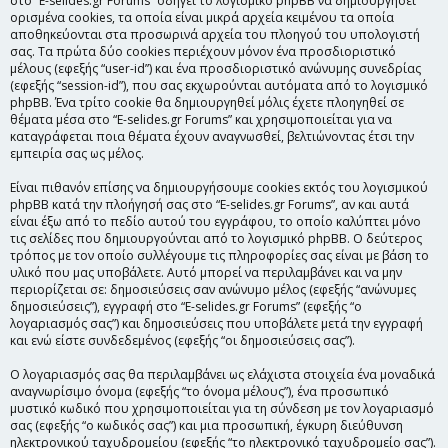
στο “E-selides.gr Forums” οδηγεί το λογισμικό phpBB να δημιουργήσει
ορισμένα cookies, τα οποία είναι μικρά αρχεία κειμένου τα οποία
αποθηκεύονται στα προσωρινά αρχεία του πλοηγού του υπολογιστή
σας. Τα πρώτα δύο cookies περιέχουν μόνον ένα προσδιοριστικό
μέλους (εφεξής “user-id”) και ένα προσδιοριστικό ανώνυμης συνεδρίας
(εφεξής “session-id”), που σας εκχωρούνται αυτόματα από το λογισμικό
phpBB. Ένα τρίτο cookie θα δημιουργηθεί μόλις έχετε πλοηγηθεί σε
θέματα μέσα στο “E-selides.gr Forums” και χρησιμοποιείται για να
καταγράφεται ποια θέματα έχουν αναγνωσθεί, βελτιώνοντας έτσι την
εμπειρία σας ως μέλος.
Είναι πιθανόν επίσης να δημιουργήσουμε cookies εκτός του λογισμικού
phpBB κατά την πλοήγησή σας στο “E-selides.gr Forums”, αν και αυτά
είναι έξω από το πεδίο αυτού του εγγράφου, το οποίο καλύπτει μόνο
τις σελίδες που δημιουργούνται από το λογισμικό phpBB. Ο δεύτερος
τρόπος με τον οποίο συλλέγουμε τις πληροφορίες σας είναι με βάση το
υλικό που μας υποβάλετε. Αυτό μπορεί να περιλαμβάνει και να μην
περιορίζεται σε: δημοσιεύσεις σαν ανώνυμο μέλος (εφεξής “ανώνυμες
δημοσιεύσεις”), εγγραφή στο “E-selides.gr Forums” (εφεξής “ο
λογαριασμός σας”) και δημοσιεύσεις που υποβάλετε μετά την εγγραφή
και ενώ είστε συνδεδεμένος (εφεξής “οι δημοσιεύσεις σας”).
Ο λογαριασμός σας θα περιλαμβάνει ως ελάχιστα στοιχεία ένα μοναδικά
αναγνωρίσιμο όνομα (εφεξής “το όνομα μέλους”), ένα προσωπικό
μυστικό κωδικό που χρησιμοποιείται για τη σύνδεση με τον λογαριασμό
σας (εφεξής “ο κωδικός σας”) και μια προσωπική, έγκυρη διεύθυνση
ηλεκτρονικού ταχυδρομείου (εφεξής “το ηλεκτρονικό ταχυδρομείο σας”).