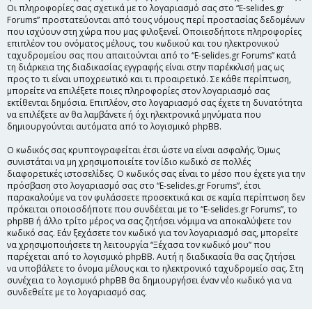
Οι πληροφορίες σας σχετικά με το λογαριασμό σας στο “E-selides.gr
Forums” προστατεύονται από τους νόμους περί προστασίας δεδομένων
που ισχύουν στη χώρα που μας φιλοξενεί. Οποιεσδήποτε πληροφορίες
επιπλέον του ονόματος μέλους, του κωδικού και του ηλεκτρονικού
ταχυδρομείου σας που απαιτούνται από το “E-selides.gr Forums” κατά
τη διάρκεια της διαδικασίας εγγραφής είναι στην παρέκκλισή μας ως
προς το τι είναι υποχρεωτικό και τι προαιρετικό. Σε κάθε περίπτωση,
μπορείτε να επιλέξετε ποιες πληροφορίες στον λογαριασμό σας
εκτίθενται δημόσια. Επιπλέον, στο λογαριασμό σας έχετε τη δυνατότητα
να επιλέξετε αν θα λαμβάνετε ή όχι ηλεκτρονικά μηνύματα που
δημιουργούνται αυτόματα από το λογισμικό phpBB.
Ο κωδικός σας κρυπτογραφείται έτσι ώστε να είναι ασφαλής. Όμως
συνιστάται να μη χρησιμοποιείτε τον ίδιο κωδικό σε πολλές
διαφορετικές ιστοσελίδες. Ο κωδικός σας είναι το μέσο που έχετε για την
πρόσβαση στο λογαριασμό σας στο “E-selides.gr Forums”, έτσι
παρακαλούμε να τον φυλάσσετε προσεκτικά και σε καμία περίπτωση δεν
πρόκειται οποιοσδήποτε που συνδέεται με το “E-selides.gr Forums”, το
phpBB ή άλλο τρίτο μέρος να σας ζητήσει νόμιμα να αποκαλύψετε τον
κωδικό σας. Εάν ξεχάσετε τον κωδικό για τον λογαριασμό σας, μπορείτε
να χρησιμοποιήσετε τη λειτουργία “Ξέχασα τον κωδικό μου” που
παρέχεται από το λογισμικό phpBB. Αυτή η διαδικασία θα σας ζητήσει
να υποβάλετε το όνομα μέλους και το ηλεκτρονικό ταχυδρομείο σας. Στη
συνέχεια το λογισμικό phpBB θα δημιουργήσει έναν νέο κωδικό για να
συνδεθείτε με το λογαριασμό σας.