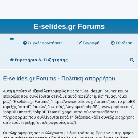
E-selides.gr Forums
Συχνές ερωτήσεις
Εγγραφή
Σύνδεση
Α
Ευρετήριο Δ. Συζήτησης
ν
α
E-selides.gr Forums - Πολιτική απορρήτου
ζ
Αυτή η πολιτική εξηγεί λεπτομερώς πώς το “E-selides.gr Forums” και οι
ή
εταιρείες που συνδέονται στενά με αυτό (εφεξής “εμείς”, “εμάς”, “δικό
μας”, “E-selides.gr Forums”, “https://www.e-selides.gr/forums”) και το phpBB
τ
(εφεξής “αυτοί”, “αυτών”, “αυτούς”, “λογισμικό phpBB”, “www.phpbb.com”,
“phpBB Limited”, “phpBB Teams”) χρησιμοποιούν οποιεσδήποτε
η
πληροφορίες που συλλέγονται κατά τη διάρκεια κάθε συνεδρίας χρήσης
σ
από εσάς (εφεξής “οι πληροφορίες σας”).
η
Οι πληροφορίες σας συλλέγονται με δύο τρόπους. Πρώτον, η περιήγηση