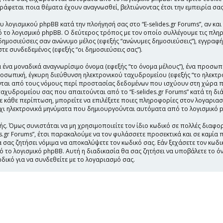
αγράφεται ποια θέματα έχουν αναγνωσθεί, βελτιώνοντας έτσι την εμπειρία σας
υ λογισμικού phpBB κατά την πλοήγησή σας στο “E-selides.gr Forums”, αν κα
 το λογισμικό phpBB. Ο δεύτερος τρόπος με τον οποίο συλλέγουμε τις πληρ
δημοσιεύσεις σαν ανώνυμο μέλος (εφεξής “ανώνυμες δημοσιεύσεις”), εγγραφή σ
τε συνδεδεμένος (εφεξής “οι δημοσιεύσεις σας”).
 ένα μοναδικά αναγνωρίσιμο όνομα (εφεξής “το όνομα μέλους”), ένα προσωπ
προσωπική, έγκυρη διεύθυνση ηλεκτρονικού ταχυδρομείου (εφεξής “το ηλεκτρ
ύονται από τους νόμους περί προστασίας δεδομένων που ισχύουν στη χώρα 
αχυδρομείου σας που απαιτούνται από το “E-selides.gr Forums” κατά τη διά
 Σε κάθε περίπτωση, μπορείτε να επιλέξετε ποιες πληροφορίες στον λογαρια
 όχι ηλεκτρονικά μηνύματα που δημιουργούνται αυτόματα από το λογισμικό 
ς. Όμως συνιστάται να μη χρησιμοποιείτε τον ίδιο κωδικό σε πολλές διαφορ
es.gr Forums”, έτσι παρακαλούμε να τον φυλάσσετε προσεκτικά και σε καμί
 να σας ζητήσει νόμιμα να αποκαλύψετε τον κωδικό σας. Εάν ξεχάσετε τον κω
ό το λογισμικό phpBB. Αυτή η διαδικασία θα σας ζητήσει να υποβάλετε το ό
δικό για να συνδεθείτε με το λογαριασμό σας.