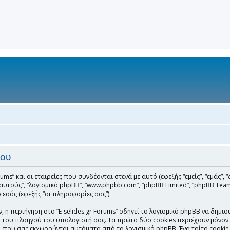
του
ms” και οι εταιρείες που συνδέονται στενά με αυτό (εφεξής “εμείς”, “εμάς”, “δι
ν”, “αυτούς”, “λογισμικό phpBB”, “www.phpbb.com”, “phpBB Limited”, “phpBB
εσάς (εφεξής “οι πληροφορίες σας”).
η περιήγηση στο “E-selides.gr Forums” οδηγεί το λογισμικό phpBB να δημιου
ου πλοηγού του υπολογιστή σας. Τα πρώτα δύο cookies περιέχουν μόνον ένα
), που σας εκχωρούνται αυτόματα από το λογισμικό phpBB. Ένα τρίτο cookie