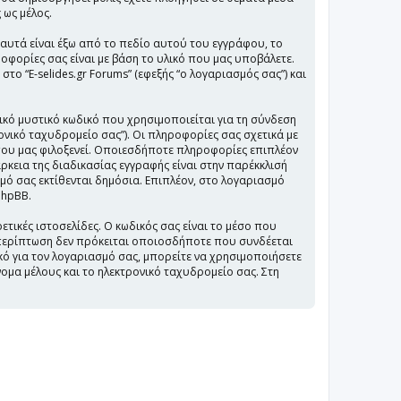
 ως μέλος.
ι αυτά είναι έξω από το πεδίο αυτού του εγγράφου, το
οφορίες σας είναι με βάση το υλικό που μας υποβάλετε.
το “E-selides.gr Forums” (εφεξής “ο λογαριασμός σας”) και
ικό μυστικό κωδικό που χρησιμοποιείται για τη σύνδεση
ονικό ταχυδρομείο σας”). Οι πληροφορίες σας σχετικά με
που μας φιλοξενεί. Οποιεσδήποτε πληροφορίες επιπλέον
ρκεια της διαδικασίας εγγραφής είναι στην παρέκκλισή
σμό σας εκτίθενται δημόσια. Επιπλέον, στο λογαριασμό
phpBB.
ετικές ιστοσελίδες. Ο κωδικός σας είναι το μέσο που
α περίπτωση δεν πρόκειται οποιοσδήποτε που συνδέεται
δικό για τον λογαριασμό σας, μπορείτε να χρησιμοποιήσετε
νομα μέλους και το ηλεκτρονικό ταχυδρομείο σας. Στη