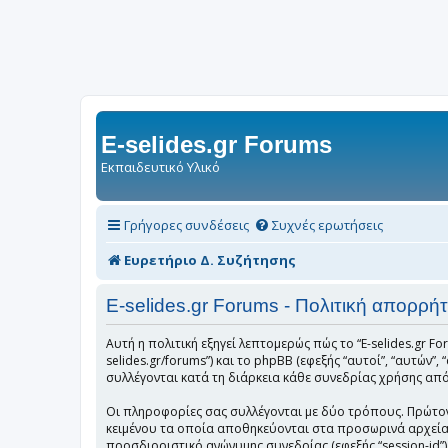
E-selides.gr Forums
Εκπαιδευτικό Υλικό
Γρήγορες συνδέσεις
Συχνές ερωτήσεις
Ευρετήριο Δ. Συζήτησης
E-selides.gr Forums - Πολιτική απορρή
Αυτή η πολιτική εξηγεί λεπτομερώς πώς το “E-selides.gr Foru
selides.gr/forums”) και το phpBB (εφεξής “αυτοί”, “αυτώ
συλλέγονται κατά τη διάρκεια κάθε συνεδρίας χρήσης από 
Οι πληροφορίες σας συλλέγονται με δύο τρόπους. Πρώτον, 
κειμένου τα οποία αποθηκεύονται στα προσωρινά αρχεία τ
προσδιοριστικό ανώνυμης συνεδρίας (εφεξής “session-id”