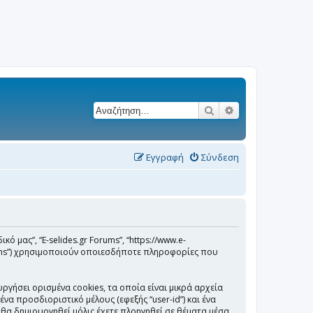
Αναζήτηση
Ειδική αναζήτησ
Εγγραφή
Σύνδεση
κό μας”, “E-selides.gr Forums”, “https://www.e-
 Teams”) χρησιμοποιούν οποιεσδήποτε πληροφορίες που
ργήσει ορισμένα cookies, τα οποία είναι μικρά αρχεία
 προσδιοριστικό μέλους (εφεξής “user-id”) και ένα
 θα δημιουργηθεί μόλις έχετε πλοηγηθεί σε θέματα μέσα