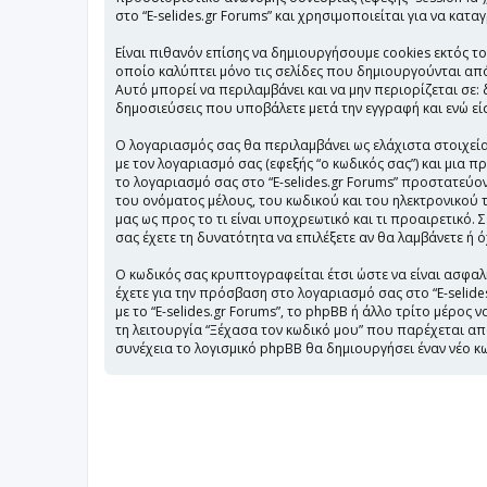
στο “E-selides.gr Forums” και χρησιμοποιείται για να κατ
Είναι πιθανόν επίσης να δημιουργήσουμε cookies εκτός το
οποίο καλύπτει μόνο τις σελίδες που δημιουργούνται από
Αυτό μπορεί να περιλαμβάνει και να μην περιορίζεται σε: 
δημοσιεύσεις που υποβάλετε μετά την εγγραφή και ενώ είσ
Ο λογαριασμός σας θα περιλαμβάνει ως ελάχιστα στοιχεία
με τον λογαριασμό σας (εφεξής “ο κωδικός σας”) και μια 
το λογαριασμό σας στο “E-selides.gr Forums” προστατε
του ονόματος μέλους, του κωδικού και του ηλεκτρονικού τ
μας ως προς το τι είναι υποχρεωτικό και τι προαιρετικό.
σας έχετε τη δυνατότητα να επιλέξετε αν θα λαμβάνετε ή
Ο κωδικός σας κρυπτογραφείται έτσι ώστε να είναι ασφαλή
έχετε για την πρόσβαση στο λογαριασμό σας στο “E-selid
με το “E-selides.gr Forums”, το phpBB ή άλλο τρίτο μέρος
τη λειτουργία “Ξέχασα τον κωδικό μου” που παρέχεται απ
συνέχεια το λογισμικό phpBB θα δημιουργήσει έναν νέο κω