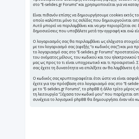
στο “E-selides.gr Forums” και χρησιμοποιείται για να κατ
Είναι πιθανόν επίσης να δημιουργήσουμε cookies εκτός το
οποίο καλύπτει μόνο τις σελίδες που δημιουργούνται από
Αυτό μπορεί να περιλαμβάνει και να μην περιορίζεται σε: 
δημοσιεύσεις που υποβάλετε μετά την εγγραφή και ενώ είσ
Ο λογαριασμός σας θα περιλαμβάνει ως ελάχιστα στοιχεία
με τον λογαριασμό σας (εφεξής “ο κωδικός σας”) και μια 
το λογαριασμό σας στο “E-selides.gr Forums” προστατε
του ονόματος μέλους, του κωδικού και του ηλεκτρονικού τ
μας ως προς το τι είναι υποχρεωτικό και τι προαιρετικό.
σας έχετε τη δυνατότητα να επιλέξετε αν θα λαμβάνετε ή
Ο κωδικός σας κρυπτογραφείται έτσι ώστε να είναι ασφαλή
έχετε για την πρόσβαση στο λογαριασμό σας στο “E-selid
με το “E-selides.gr Forums”, το phpBB ή άλλο τρίτο μέρος
τη λειτουργία “Ξέχασα τον κωδικό μου” που παρέχεται απ
συνέχεια το λογισμικό phpBB θα δημιουργήσει έναν νέο κω