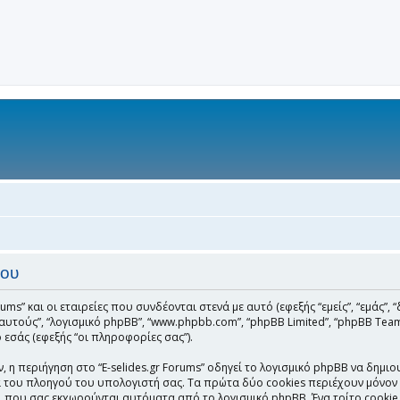
του
ms” και οι εταιρείες που συνδέονται στενά με αυτό (εφεξής “εμείς”, “εμάς”, “δι
ν”, “αυτούς”, “λογισμικό phpBB”, “www.phpbb.com”, “phpBB Limited”, “phpBB
εσάς (εφεξής “οι πληροφορίες σας”).
η περιήγηση στο “E-selides.gr Forums” οδηγεί το λογισμικό phpBB να δημιου
ου πλοηγού του υπολογιστή σας. Τα πρώτα δύο cookies περιέχουν μόνον ένα
), που σας εκχωρούνται αυτόματα από το λογισμικό phpBB. Ένα τρίτο cookie