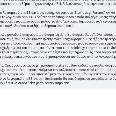
αγράφεται ποια θέματα έχουν αναγνωσθεί, βελτιώνοντας έτσι την εμπειρία σας
υ λογισμικού phpBB κατά την πλοήγησή σας στο “E-selides.gr Forums”, αν κα
 το λογισμικό phpBB. Ο δεύτερος τρόπος με τον οποίο συλλέγουμε τις πληρ
δημοσιεύσεις σαν ανώνυμο μέλος (εφεξής “ανώνυμες δημοσιεύσεις”), εγγραφή σ
τε συνδεδεμένος (εφεξής “οι δημοσιεύσεις σας”).
 ένα μοναδικά αναγνωρίσιμο όνομα (εφεξής “το όνομα μέλους”), ένα προσωπ
προσωπική, έγκυρη διεύθυνση ηλεκτρονικού ταχυδρομείου (εφεξής “το ηλεκτρ
ύονται από τους νόμους περί προστασίας δεδομένων που ισχύουν στη χώρα 
αχυδρομείου σας που απαιτούνται από το “E-selides.gr Forums” κατά τη διά
 Σε κάθε περίπτωση, μπορείτε να επιλέξετε ποιες πληροφορίες στον λογαρια
 όχι ηλεκτρονικά μηνύματα που δημιουργούνται αυτόματα από το λογισμικό 
ς. Όμως συνιστάται να μη χρησιμοποιείτε τον ίδιο κωδικό σε πολλές διαφορ
es.gr Forums”, έτσι παρακαλούμε να τον φυλάσσετε προσεκτικά και σε καμί
 να σας ζητήσει νόμιμα να αποκαλύψετε τον κωδικό σας. Εάν ξεχάσετε τον κω
ό το λογισμικό phpBB. Αυτή η διαδικασία θα σας ζητήσει να υποβάλετε το ό
δικό για να συνδεθείτε με το λογαριασμό σας.