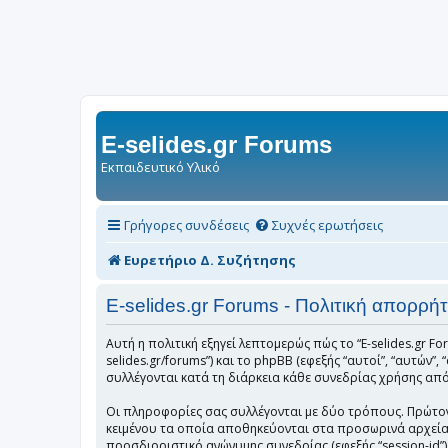
E-selides.gr Forums
Εκπαιδευτικό Υλικό
Γρήγορες συνδέσεις
Συχνές ερωτήσεις
Ευρετήριο Δ. Συζήτησης
E-selides.gr Forums - Πολιτική απορρή
Αυτή η πολιτική εξηγεί λεπτομερώς πώς το “E-selides.gr Foru
selides.gr/forums”) και το phpBB (εφεξής “αυτοί”, “αυτώ
συλλέγονται κατά τη διάρκεια κάθε συνεδρίας χρήσης από 
Οι πληροφορίες σας συλλέγονται με δύο τρόπους. Πρώτον, 
κειμένου τα οποία αποθηκεύονται στα προσωρινά αρχεία τ
προσδιοριστικό ανώνυμης συνεδρίας (εφεξής “session-id”