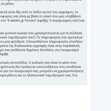
 ως μέλος.
ι αυτά είναι έξω από το πεδίο αυτού του εγγράφου, το
οφορίες σας είναι με βάση το υλικό που μας υποβάλετε.
το “E-selides.gr Forums” (εφεξής “ο λογαριασμός σας”) και
ικό μυστικό κωδικό που χρησιμοποιείται για τη σύνδεση
ονικό ταχυδρομείο σας”). Οι πληροφορίες σας σχετικά με
που μας φιλοξενεί. Οποιεσδήποτε πληροφορίες επιπλέον
ρκεια της διαδικασίας εγγραφής είναι στην παρέκκλισή
σμό σας εκτίθενται δημόσια. Επιπλέον, στο λογαριασμό
phpBB.
ετικές ιστοσελίδες. Ο κωδικός σας είναι το μέσο που
α περίπτωση δεν πρόκειται οποιοσδήποτε που συνδέεται
δικό για τον λογαριασμό σας, μπορείτε να χρησιμοποιήσετε
νομα μέλους και το ηλεκτρονικό ταχυδρομείο σας. Στη