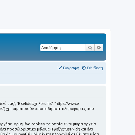
Αναζήτηση
Ειδική αναζήτησ
Εγγραφή
Σύνδεση
κό μας”, “E-selides.gr Forums”, “https://www.e-
 Teams”) χρησιμοποιούν οποιεσδήποτε πληροφορίες που
ργήσει ορισμένα cookies, τα οποία είναι μικρά αρχεία
 προσδιοριστικό μέλους (εφεξής “user-id”) και ένα
 θα δημιουργηθεί μόλις έχετε πλοηγηθεί σε θέματα μέσα