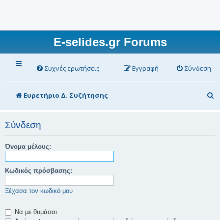
E-selides.gr Forums
Συχνές ερωτήσεις
Εγγραφή
Σύνδεση
Α
Ευρετήριο Δ. Συζήτησης
ν
α
Σύνδεση
ζ
Όνομα μέλους:
ή
τ
Κωδικός πρόσβασης:
η
Ξέχασα τον κωδικό μου
σ
η
Να με θυμάσαι