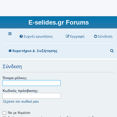
E-selides.gr Forums
Συχνές ερωτήσεις
Εγγραφή
Σύνδεση
Α
Ευρετήριο Δ. Συζήτησης
ν
α
Σύνδεση
ζ
Όνομα μέλους:
ή
τ
Κωδικός πρόσβασης:
η
Ξέχασα τον κωδικό μου
σ
η
Να με θυμάσαι