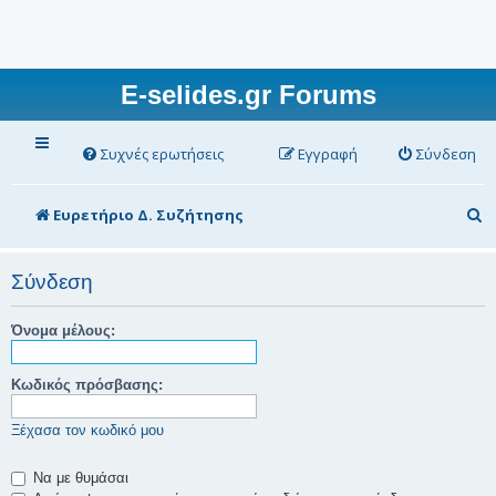
E-selides.gr Forums
Συχνές ερωτήσεις
Εγγραφή
Σύνδεση
Α
Ευρετήριο Δ. Συζήτησης
ν
α
Σύνδεση
ζ
Όνομα μέλους:
ή
τ
Κωδικός πρόσβασης:
η
Ξέχασα τον κωδικό μου
σ
η
Να με θυμάσαι