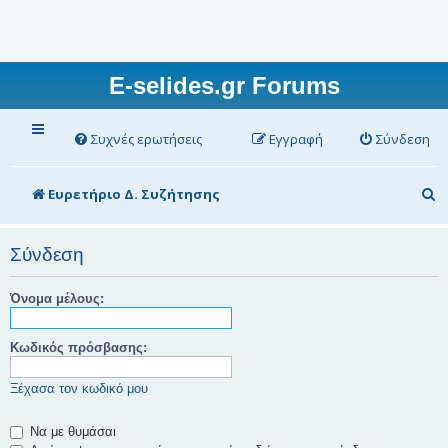
E-selides.gr Forums
Συχνές ερωτήσεις
Εγγραφή
Σύνδεση
Α
Ευρετήριο Δ. Συζήτησης
ν
α
Σύνδεση
ζ
Όνομα μέλους:
ή
τ
Κωδικός πρόσβασης:
η
Ξέχασα τον κωδικό μου
σ
η
Να με θυμάσαι