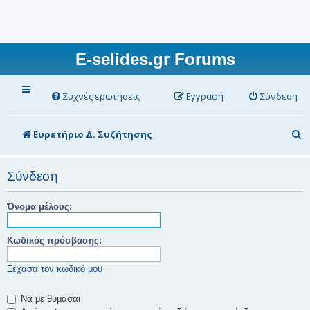
E-selides.gr Forums
Συχνές ερωτήσεις
Εγγραφή
Σύνδεση
Α
Ευρετήριο Δ. Συζήτησης
ν
α
Σύνδεση
ζ
Όνομα μέλους:
ή
τ
Κωδικός πρόσβασης:
η
Ξέχασα τον κωδικό μου
σ
η
Να με θυμάσαι