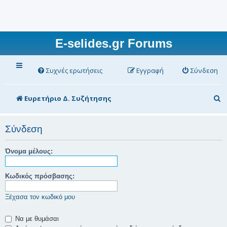
E-selides.gr Forums
Συχνές ερωτήσεις
Εγγραφή
Σύνδεση
Α
Ευρετήριο Δ. Συζήτησης
ν
α
Σύνδεση
ζ
Όνομα μέλους:
ή
τ
Κωδικός πρόσβασης:
η
Ξέχασα τον κωδικό μου
σ
η
Να με θυμάσαι