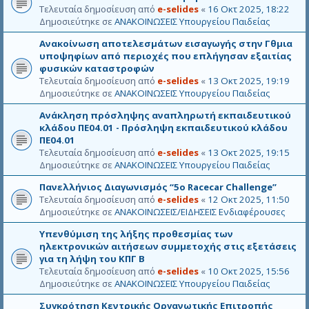
Τελευταία δημοσίευση από
e-selides
«
16 Οκτ 2025, 18:22
Δημοσιεύτηκε σε
ΑΝΑΚΟΙΝΩΣΕΙΣ Υπουργείου Παιδείας
Ανακοίνωση αποτελεσμάτων εισαγωγής στην Γθμια
υποψηφίων από περιοχές που επλήγησαν εξαιτίας
φυσικών καταστροφών
Τελευταία δημοσίευση από
e-selides
«
13 Οκτ 2025, 19:19
Δημοσιεύτηκε σε
ΑΝΑΚΟΙΝΩΣΕΙΣ Υπουργείου Παιδείας
Ανάκληση πρόσληψης αναπληρωτή εκπαιδευτικού
κλάδου ΠΕ04.01 - Πρόσληψη εκπαιδευτικού κλάδου
ΠΕ04.01
Τελευταία δημοσίευση από
e-selides
«
13 Οκτ 2025, 19:15
Δημοσιεύτηκε σε
ΑΝΑΚΟΙΝΩΣΕΙΣ Υπουργείου Παιδείας
Πανελλήνιος Διαγωνισμός “5ο Racecar Challenge”
Τελευταία δημοσίευση από
e-selides
«
12 Οκτ 2025, 11:50
Δημοσιεύτηκε σε
ΑΝΑΚΟΙΝΩΣΕΙΣ/ΕΙΔΗΣΕΙΣ Ενδιαφέρουσες
Υπενθύμιση της λήξης προθεσμίας των
ηλεκτρονικών αιτήσεων συμμετοχής στις εξετάσεις
για τη λήψη του ΚΠΓ Β
Τελευταία δημοσίευση από
e-selides
«
10 Οκτ 2025, 15:56
Δημοσιεύτηκε σε
ΑΝΑΚΟΙΝΩΣΕΙΣ Υπουργείου Παιδείας
Συγκρότηση Κεντρικής Οργανωτικής Επιτροπής