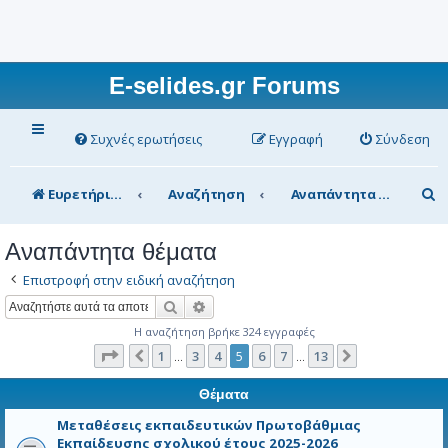
E-selides.gr Forums
Συχνές ερωτήσεις
Εγγραφή
Σύνδεση
Α
Ευρετήριο Δ. Συζήτησης
Αναζήτηση
Αναπάντητα θέματα
ν
Αναπάντητα θέματα
α
Επιστροφή στην ειδική αναζήτηση
ζ
Αναζήτηση
Ειδική αναζήτηση
ή
Η αναζήτηση βρήκε 324 εγγραφές
τ
Σελίδα
5
από
13
1
3
4
5
6
7
13
Προηγούμενη
Επόμενη
…
…
η
Θέματα
σ
η
Μεταθέσεις εκπαιδευτικών Πρωτοβάθμιας
Εκπαίδευσης σχολικού έτους 2025-2026