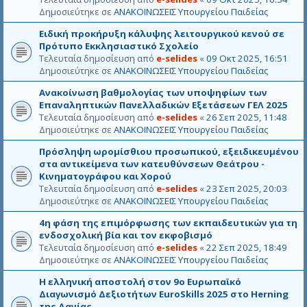
Δημοσιεύτηκε σε
ΑΝΑΚΟΙΝΩΣΕΙΣ Υπουργείου Παιδείας
Ειδική προκήρυξη κάλυψης λειτουργικού κενού σε
Πρότυπο Εκκλησιαστικό Σχολείο
Τελευταία δημοσίευση από
e-selides
«
09 Οκτ 2025, 16:51
Δημοσιεύτηκε σε
ΑΝΑΚΟΙΝΩΣΕΙΣ Υπουργείου Παιδείας
Ανακοίνωση βαθμολογίας των υποψηφίων των
Επαναληπτικών Πανελλαδικών Εξετάσεων ΓΕΛ 2025
Τελευταία δημοσίευση από
e-selides
«
26 Σεπ 2025, 11:48
Δημοσιεύτηκε σε
ΑΝΑΚΟΙΝΩΣΕΙΣ Υπουργείου Παιδείας
Πρόσληψη ωρομίσθιου προσωπικού, εξειδικευμένου
στα αντικείμενα των κατευθύνσεων Θεάτρου -
Κινηματογράφου και Χορού
Τελευταία δημοσίευση από
e-selides
«
23 Σεπ 2025, 20:03
Δημοσιεύτηκε σε
ΑΝΑΚΟΙΝΩΣΕΙΣ Υπουργείου Παιδείας
4η φάση της επιμόρφωσης των εκπαιδευτικών για τη
ενδοσχολική βία και τον εκφοβισμό
Τελευταία δημοσίευση από
e-selides
«
22 Σεπ 2025, 18:49
Δημοσιεύτηκε σε
ΑΝΑΚΟΙΝΩΣΕΙΣ Υπουργείου Παιδείας
Η ελληνική αποστολή στον 9ο Ευρωπαϊκό
Διαγωνισμό Δεξιοτήτων EuroSkills 2025 στο Herning
της Δανίας