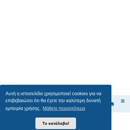
Αυτή η ιστοσελίδα χρησιμοποιεί cookies για να
επιβεβαιώσει ότι θα έχετε την καλύτερη δυνατή
Ευρετήριο Δ. Συζήτησης
εμπειρία χρήσης.
Μάθετε περισσότερα
Δημιουργήθηκε από
phpBB
® Forum Software © phpBB Limited
Το κατάλαβα!
Ελληνική μετάφραση από το
phpbbgr.com