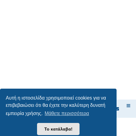
Αυτή η ιστοσελίδα χρησιμοποιεί cookies για να
επιβεβαιώσει ότι θα έχετε την καλύτερη δυνατή
Ευρετήριο Δ. Συζήτησης
εμπειρία χρήσης.
Μάθετε περισσότερα
Δημιουργήθηκε από
phpBB
® Forum Software © phpBB Limited
Το κατάλαβα!
Ελληνική μετάφραση από το
phpbbgr.com