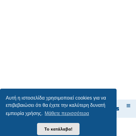
Αυτή η ιστοσελίδα χρησιμοποιεί cookies για να
επιβεβαιώσει ότι θα έχετε την καλύτερη δυνατή
Ευρετήριο Δ. Συζήτησης
εμπειρία χρήσης.
Μάθετε περισσότερα
Δημιουργήθηκε από
phpBB
® Forum Software © phpBB Limited
Το κατάλαβα!
Ελληνική μετάφραση από το
phpbbgr.com