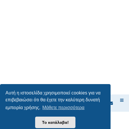
Αυτή η ιστοσελίδα χρησιμοποιεί cookies για να
επιβεβαιώσει ότι θα έχετε την καλύτερη δυνατή
Ευρετήριο Δ. Συζήτησης
εμπειρία χρήσης.
Μάθετε περισσότερα
Δημιουργήθηκε από
phpBB
® Forum Software © phpBB Limited
Το κατάλαβα!
Ελληνική μετάφραση από το
phpbbgr.com