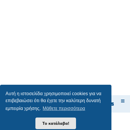
Αυτή η ιστοσελίδα χρησιμοποιεί cookies για να
επιβεβαιώσει ότι θα έχετε την καλύτερη δυνατή
Ευρετήριο Δ. Συζήτησης
εμπειρία χρήσης.
Μάθετε περισσότερα
Δημιουργήθηκε από
phpBB
® Forum Software © phpBB Limited
Το κατάλαβα!
Ελληνική μετάφραση από το
phpbbgr.com