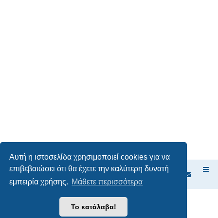
Αυτή η ιστοσελίδα χρησιμοποιεί cookies για να
επιβεβαιώσει ότι θα έχετε την καλύτερη δυνατή
Ευρετήριο Δ. Συζήτησης
εμπειρία χρήσης.
Μάθετε περισσότερα
Δημιουργήθηκε από
phpBB
® Forum Software © phpBB Limited
Το κατάλαβα!
Ελληνική μετάφραση από το
phpbbgr.com