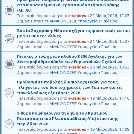
στα Μουσουλμανικά Ιεροσπουδαστήρια Θράκης
(Μ.Ι.Θ.)
Τελευταία δημοσίευση από
e-selides
«
22 Μάιος 2026, 12:07
Δημοσιεύτηκε σε
ΑΝΑΚΟΙΝΩΣΕΙΣ Υπουργείου Παιδείας
Σοφία Ζαχαράκη: Νέα εποχή για τις φοιτητικές εστίες
με 10.000 νέες κλίνες
Τελευταία δημοσίευση από
e-selides
«
21 Μάιος 2026, 15:37
Δημοσιεύτηκε σε
ΑΝΑΚΟΙΝΩΣΕΙΣ Υπουργείου Παιδείας
Πίνακες υποψηφίων κλάδου ΠΕ06 Αγγλικής για τον
δευτεροβάθμιο κύκλο των Ευρωπαϊκών Σχολείων
Τελευταία δημοσίευση από
e-selides
«
20 Μάιος 2026, 13:53
Δημοσιεύτηκε σε
ΑΝΑΚΟΙΝΩΣΕΙΣ Υπουργείου Παιδείας
Προθεσμία υποβολής δικαιολογητικών για τους
πληγέντες του δυστυχήματος των Τεμπών για τις
πανελλαδικές εξετάσεις 2026
Τελευταία δημοσίευση από
e-selides
«
19 Μάιος 2026, 17:16
Δημοσιεύτηκε σε
ΑΝΑΚΟΙΝΩΣΕΙΣ Υπουργείου Παιδείας
9.862 υποψήφιοι για τη λήψη του Κρατικού
Πιστοποιητικού Γλωσσομάθειας Α’ εξεταστικής
περιόδου 2026
Τελευταία δημοσίευση από
e-selides
«
19 Μάιος 2026, 17:08