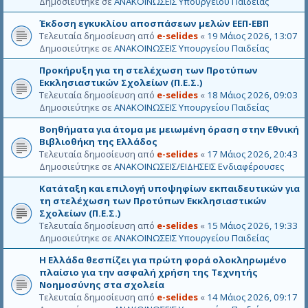
Δημοσιεύτηκε σε
ΑΝΑΚΟΙΝΩΣΕΙΣ Υπουργείου Παιδείας
Έκδοση εγκυκλίου αποσπάσεων μελών ΕΕΠ-ΕΒΠ
Τελευταία δημοσίευση από
e-selides
«
19 Μάιος 2026, 13:07
Δημοσιεύτηκε σε
ΑΝΑΚΟΙΝΩΣΕΙΣ Υπουργείου Παιδείας
Προκήρυξη για τη στελέχωση των Προτύπων
Εκκλησιαστικών Σχολείων (Π.Ε.Σ.)
Τελευταία δημοσίευση από
e-selides
«
18 Μάιος 2026, 09:03
Δημοσιεύτηκε σε
ΑΝΑΚΟΙΝΩΣΕΙΣ Υπουργείου Παιδείας
Βοηθήματα για άτομα με μειωμένη όραση στην Εθνική
Βιβλιοθήκη της Ελλάδος
Τελευταία δημοσίευση από
e-selides
«
17 Μάιος 2026, 20:43
Δημοσιεύτηκε σε
ΑΝΑΚΟΙΝΩΣΕΙΣ/ΕΙΔΗΣΕΙΣ Ενδιαφέρουσες
Κατάταξη και επιλογή υποψηφίων εκπαιδευτικών για
τη στελέχωση των Προτύπων Εκκλησιαστικών
Σχολείων (Π.Ε.Σ.)
Τελευταία δημοσίευση από
e-selides
«
15 Μάιος 2026, 19:33
Δημοσιεύτηκε σε
ΑΝΑΚΟΙΝΩΣΕΙΣ Υπουργείου Παιδείας
Η Ελλάδα θεσπίζει για πρώτη φορά ολοκληρωμένο
πλαίσιο για την ασφαλή χρήση της Τεχνητής
Νοημοσύνης στα σχολεία
Τελευταία δημοσίευση από
e-selides
«
14 Μάιος 2026, 09:17