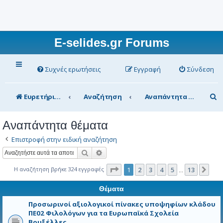
E-selides.gr Forums
Συχνές ερωτήσεις
Εγγραφή
Σύνδεση
Α
Ευρετήριο Δ. Συζήτησης
Αναζήτηση
Αναπάντητα θέματα
ν
Αναπάντητα θέματα
α
Επιστροφή στην ειδική αναζήτηση
ζ
Αναζήτηση
Ειδική αναζήτηση
ή
τ
Σελίδα
1
από
13
Η αναζήτηση βρήκε 324 εγγραφές
1
2
3
4
5
13
Επό
…
η
Θέματα
σ
Προσωρινοί αξιολογικοί πίνακες υποψηφίων κλάδου
η
ΠΕ02 Φιλολόγων για τα Ευρωπαϊκά Σχολεία
Βρυξέλλες