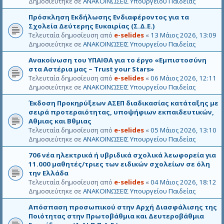
Δημοσιεύτηκε σε
ΑΝΑΚΟΙΝΩΣΕΙΣ Υπουργείου Παιδείας
Πρόσκληση Εκδήλωσης Ενδιαφέροντος για τα
Σχολεία Δεύτερης Ευκαιρίας (Σ.Δ.Ε.)
Τελευταία δημοσίευση από
e-selides
«
13 Μάιος 2026, 13:09
Δημοσιεύτηκε σε
ΑΝΑΚΟΙΝΩΣΕΙΣ Υπουργείου Παιδείας
Ανακοίνωση του ΥΠΑΙΘΑ για το έργο «Εμπιστοσύνη
στα Αστέρια μας – Trust your Stars»
Τελευταία δημοσίευση από
e-selides
«
06 Μάιος 2026, 12:11
Δημοσιεύτηκε σε
ΑΝΑΚΟΙΝΩΣΕΙΣ Υπουργείου Παιδείας
Έκδοση Προκηρύξεων ΑΣΕΠ διαδικασίας κατάταξης με
σειρά προτεραιότητας, υποψήφιων εκπαιδευτικών,
Αθμιας και Βθμιας
Τελευταία δημοσίευση από
e-selides
«
05 Μάιος 2026, 13:10
Δημοσιεύτηκε σε
ΑΝΑΚΟΙΝΩΣΕΙΣ Υπουργείου Παιδείας
706 νέα ηλεκτρικά ή υβριδικά σχολικά λεωφορεία για
11.000 μαθητές/τριες των ειδικών σχολείων σε όλη
την Ελλάδα
Τελευταία δημοσίευση από
e-selides
«
04 Μάιος 2026, 18:12
Δημοσιεύτηκε σε
ΑΝΑΚΟΙΝΩΣΕΙΣ Υπουργείου Παιδείας
Απόσπαση προσωπικού στην Αρχή Διασφάλισης της
Ποιότητας στην Πρωτοβάθμια και Δευτεροβάθμια