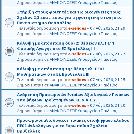
κ
η
Δημοσιεύτηκε σε
ΑΝΑΚΟΙΝΩΣΕΙΣ Υπουργείου Παιδείας
μ
ν
ρ
κ
α
ε
ί
Στήριξη στους φοιτητές και τις οικογένειές τους:
ε
δ
γ
θ
Σχεδόν 2,3 εκατ. ευρώ για τη φοιτητική στέγη στο
ε
κ
η
Πανεπιστήμιο Θεσσαλίας
ν
ρ
κ
Τελευταία δημοσίευση από
e-selides
«
07 Αύγ 2026, 21:29
ε
ί
ε
Δημοσιεύτηκε σε
ΑΝΑΚΟΙΝΩΣΕΙΣ Υπουργείου Παιδείας
γ
θ
κ
η
Κάλυψη με απόσπαση δύο (2) θέσεων κλ. ΠΕ11
ρ
κ
Φυσικής Αγωγής στο ΕΣ Βρυξέλλες ΙΙΙ
ί
ε
Τελευταία δημοσίευση από
e-selides
«
07 Αύγ 2026, 21:27
θ
Δημοσιεύτηκε σε
ΑΝΑΚΟΙΝΩΣΕΙΣ Υπουργείου Παιδείας
η
κ
Κάλυψη με απόσπαση της θέσης κλ. ΠΕ03
ε
Μαθηματικών στο ΕΣ Βρυξέλλες ΙΙΙ
Τελευταία δημοσίευση από
e-selides
«
07 Αύγ 2026, 21:25
Δημοσιεύτηκε σε
ΑΝΑΚΟΙΝΩΣΕΙΣ Υπουργείου Παιδείας
Ανάρτηση Προσωρινών Ενιαίων Αξιολογικών Πινάκων
Υποψήφιων Προϊσταμένων ΚΕ.Δ.Α.Σ.Υ.
Τελευταία δημοσίευση από
e-selides
«
07 Αύγ 2026, 21:20
Δημοσιεύτηκε σε
ΑΝΑΚΟΙΝΩΣΕΙΣ Υπουργείου Παιδείας
Προσωρινοί αξιολογικοί πίνακες υποψηφίων κλάδου
ΠΕ02 Φιλολόγων για τα Ευρωπαϊκά Σχολεία
Βρυξέλλες