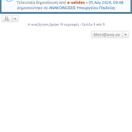
Τελευταία δημοσίευση από
e-selides
«
05 Αύγ 2026, 09:48
Δημοσιεύτηκε σε
ΑΝΑΚΟΙΝΩΣΕΙΣ Υπουργείου Παιδείας
Η αναζήτηση βρήκε 19 εγγραφές • Σελίδα
1
από
1
Μετάβαση σε