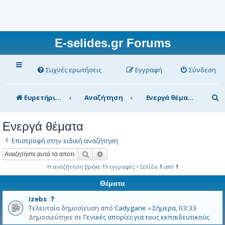
E-selides.gr Forums
Συχνές ερωτήσεις
Εγγραφή
Σύνδεση
Α
Ευρετήριο Δ. Συζήτησης
Αναζήτηση
Ενεργά θέματα
ν
Ενεργά θέματα
α
Επιστροφή στην ειδική αναζήτηση
ζ
Αναζήτηση
Ειδική αναζήτηση
ή
Η αναζήτηση βρήκε 19 εγγραφές • Σελίδα
1
από
1
τ
Θέματα
η
Α
σ
izebs
υ
Τελευταία δημοσίευση από
Cadygarie
«
Σήμερα, 03:33
η
τ
Δημοσιεύτηκε σε
Γενικές απορίες για τους εκπαιδευτικούς