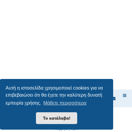
Αυτή η ιστοσελίδα χρησιμοποιεί cookies για να
επιβεβαιώσει ότι θα έχετε την καλύτερη δυνατή
Ευρετήριο Δ. Συζήτησης
εμπειρία χρήσης.
Μάθετε περισσότερα
Δημιουργήθηκε από
phpBB
® Forum Software © phpBB Limited
Το κατάλαβα!
Ελληνική μετάφραση από το
phpbbgr.com
Απόρρητο
|
Όροι