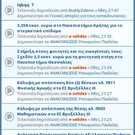
ό
Α
lqbqq
τ
υ
Τελευταία δημοσίευση από
BuddyZalems
«
Χθες, 21:47
ο
τ
Δημοσιεύτηκε σε
Γενικές απορίες για τους εκπαιδευτικούς
θ
ό
έ
3,358 εκατ. ευρώ στο Πανεπιστήμιο Κρήτης για το
τ
μ
στεγαστικό επίδομα
ο
α
Τελευταία δημοσίευση από
e-selides
«
Χθες, 21:32
θ
δ
Δημοσιεύτηκε σε
ΑΝΑΚΟΙΝΩΣΕΙΣ Υπουργείου Παιδείας
έ
ε
μ
ν
Στήριξη στους φοιτητές και τις οικογένειές τους:
α
ε
Σχεδόν 2,3 εκατ. ευρώ για τη φοιτητική στέγη στο
δ
γ
Πανεπιστήμιο Θεσσαλίας
ε
κ
Τελευταία δημοσίευση από
e-selides
«
Χθες, 21:29
ν
ρ
Δημοσιεύτηκε σε
ΑΝΑΚΟΙΝΩΣΕΙΣ Υπουργείου Παιδείας
ε
ί
γ
θ
Κάλυψη με απόσπαση δύο (2) θέσεων κλ. ΠΕ11
κ
η
Φυσικής Αγωγής στο ΕΣ Βρυξέλλες ΙΙΙ
ρ
κ
Τελευταία δημοσίευση από
e-selides
«
Χθες, 21:27
ί
ε
Δημοσιεύτηκε σε
ΑΝΑΚΟΙΝΩΣΕΙΣ Υπουργείου Παιδείας
θ
η
Κάλυψη με απόσπαση της θέσης κλ. ΠΕ03
κ
Μαθηματικών στο ΕΣ Βρυξέλλες ΙΙΙ
ε
Τελευταία δημοσίευση από
e-selides
«
Χθες, 21:25
Δημοσιεύτηκε σε
ΑΝΑΚΟΙΝΩΣΕΙΣ Υπουργείου Παιδείας
Ανάρτηση Προσωρινών Ενιαίων Αξιολογικών Πινάκων