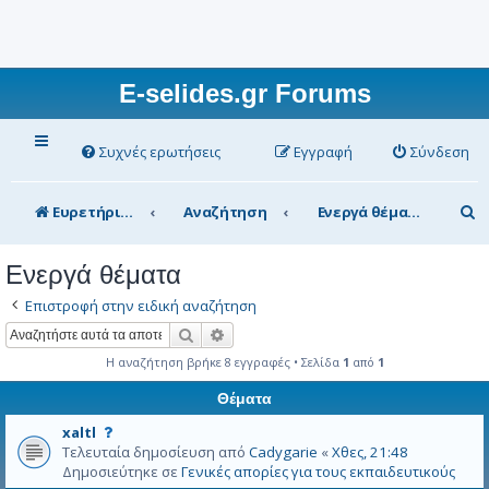
E-selides.gr Forums
Συχνές ερωτήσεις
Εγγραφή
Σύνδεση
Α
Ευρετήριο Δ. Συζήτησης
Αναζήτηση
Ενεργά θέματα
ν
Ενεργά θέματα
α
Επιστροφή στην ειδική αναζήτηση
ζ
Αναζήτηση
Ειδική αναζήτηση
ή
Η αναζήτηση βρήκε 8 εγγραφές • Σελίδα
1
από
1
τ
Θέματα
η
Α
σ
xaltl
υ
Τελευταία δημοσίευση από
Cadygarie
«
Χθες, 21:48
η
τ
Δημοσιεύτηκε σε
Γενικές απορίες για τους εκπαιδευτικούς