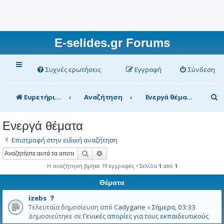
E-selides.gr Forums
Συχνές ερωτήσεις
Εγγραφή
Σύνδεση
Α
Ευρετήριο Δ. Συζήτησης
Αναζήτηση
Ενεργά θέματα
ν
Ενεργά θέματα
α
Επιστροφή στην ειδική αναζήτηση
ζ
Αναζήτηση
Ειδική αναζήτηση
ή
Η αναζήτηση βρήκε 19 εγγραφές • Σελίδα
1
από
1
τ
Θέματα
η
Α
σ
izebs
υ
Τελευταία δημοσίευση από
Cadygarie
«
Σήμερα, 03:33
η
τ
Δημοσιεύτηκε σε
Γενικές απορίες για τους εκπαιδευτικούς