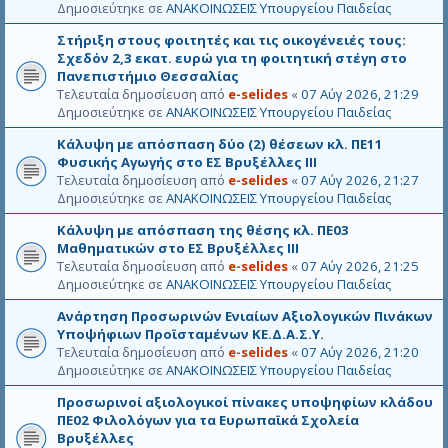
κ
η
Δημοσιεύτηκε σε
ΑΝΑΚΟΙΝΩΣΕΙΣ Υπουργείου Παιδείας
μ
ν
ρ
κ
α
ε
ί
Στήριξη στους φοιτητές και τις οικογένειές τους:
ε
δ
γ
θ
Σχεδόν 2,3 εκατ. ευρώ για τη φοιτητική στέγη στο
ε
κ
η
Πανεπιστήμιο Θεσσαλίας
ν
ρ
κ
Τελευταία δημοσίευση από
e-selides
«
07 Αύγ 2026, 21:29
ε
ί
ε
Δημοσιεύτηκε σε
ΑΝΑΚΟΙΝΩΣΕΙΣ Υπουργείου Παιδείας
γ
θ
κ
η
Κάλυψη με απόσπαση δύο (2) θέσεων κλ. ΠΕ11
ρ
κ
Φυσικής Αγωγής στο ΕΣ Βρυξέλλες ΙΙΙ
ί
ε
Τελευταία δημοσίευση από
e-selides
«
07 Αύγ 2026, 21:27
θ
Δημοσιεύτηκε σε
ΑΝΑΚΟΙΝΩΣΕΙΣ Υπουργείου Παιδείας
η
κ
Κάλυψη με απόσπαση της θέσης κλ. ΠΕ03
ε
Μαθηματικών στο ΕΣ Βρυξέλλες ΙΙΙ
Τελευταία δημοσίευση από
e-selides
«
07 Αύγ 2026, 21:25
Δημοσιεύτηκε σε
ΑΝΑΚΟΙΝΩΣΕΙΣ Υπουργείου Παιδείας
Ανάρτηση Προσωρινών Ενιαίων Αξιολογικών Πινάκων
Υποψήφιων Προϊσταμένων ΚΕ.Δ.Α.Σ.Υ.
Τελευταία δημοσίευση από
e-selides
«
07 Αύγ 2026, 21:20
Δημοσιεύτηκε σε
ΑΝΑΚΟΙΝΩΣΕΙΣ Υπουργείου Παιδείας
Προσωρινοί αξιολογικοί πίνακες υποψηφίων κλάδου
ΠΕ02 Φιλολόγων για τα Ευρωπαϊκά Σχολεία
Βρυξέλλες