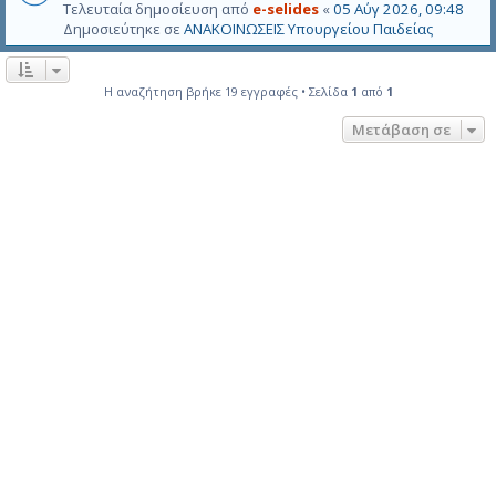
Τελευταία δημοσίευση από
e-selides
«
05 Αύγ 2026, 09:48
Δημοσιεύτηκε σε
ΑΝΑΚΟΙΝΩΣΕΙΣ Υπουργείου Παιδείας
Η αναζήτηση βρήκε 19 εγγραφές • Σελίδα
1
από
1
Μετάβαση σε