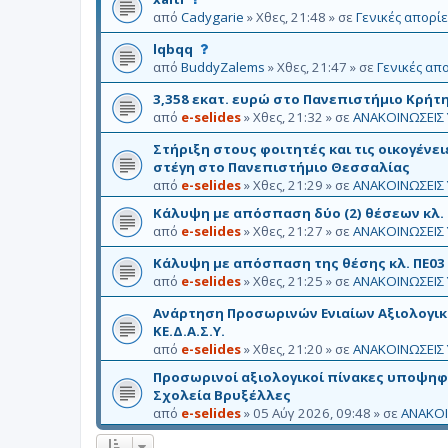
υ
από
Cadygarie
»
Χθες, 21:48
» σε
Γενικές απορίε
τ
Α
lqbqq
ό
υ
από
BuddyZalems
»
Χθες, 21:47
» σε
Γενικές απο
τ
τ
ο
3,358 εκατ. ευρώ στο Πανεπιστήμιο Κρήτη
ό
θ
από
e-selides
»
Χθες, 21:32
» σε
ΑΝΑΚΟΙΝΩΣΕΙΣ 
τ
έ
ο
μ
Στήριξη στους φοιτητές και τις οικογένει
θ
α
στέγη στο Πανεπιστήμιο Θεσσαλίας
έ
δ
από
e-selides
»
Χθες, 21:29
» σε
ΑΝΑΚΟΙΝΩΣΕΙΣ 
μ
ε
α
Κάλυψη με απόσπαση δύο (2) θέσεων κλ. Π
ν
δ
από
e-selides
»
Χθες, 21:27
» σε
ΑΝΑΚΟΙΝΩΣΕΙΣ 
ε
ε
γ
Κάλυψη με απόσπαση της θέσης κλ. ΠΕ03 
ν
κ
από
e-selides
»
Χθες, 21:25
» σε
ΑΝΑΚΟΙΝΩΣΕΙΣ 
ε
ρ
γ
ί
Ανάρτηση Προσωρινών Ενιαίων Αξιολογι
κ
θ
ΚΕ.Δ.Α.Σ.Υ.
ρ
η
από
e-selides
»
Χθες, 21:20
» σε
ΑΝΑΚΟΙΝΩΣΕΙΣ 
ί
κ
θ
ε
Προσωρινοί αξιολογικοί πίνακες υποψηφ
η
Σχολεία Βρυξέλλες
κ
από
e-selides
»
05 Αύγ 2026, 09:48
» σε
ΑΝΑΚΟΙ
ε