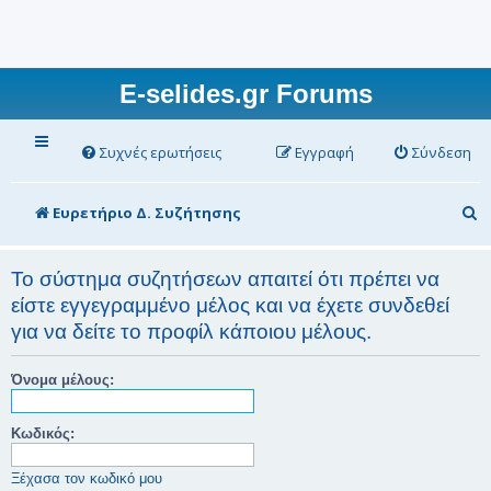
E-selides.gr Forums
Συχνές ερωτήσεις
Εγγραφή
Σύνδεση
Α
Ευρετήριο Δ. Συζήτησης
ν
α
Το σύστημα συζητήσεων απαιτεί ότι πρέπει να
είστε εγγεγραμμένο μέλος και να έχετε συνδεθεί
ζ
για να δείτε το προφίλ κάποιου μέλους.
ή
τ
Όνομα μέλους:
η
σ
Κωδικός:
η
Ξέχασα τον κωδικό μου