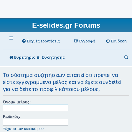
E-selides.gr Forums
Συχνές ερωτήσεις
Εγγραφή
Σύνδεση
Α
Ευρετήριο Δ. Συζήτησης
ν
α
Το σύστημα συζητήσεων απαιτεί ότι πρέπει να
είστε εγγεγραμμένο μέλος και να έχετε συνδεθεί
ζ
για να δείτε το προφίλ κάποιου μέλους.
ή
τ
Όνομα μέλους:
η
σ
Κωδικός:
η
Ξέχασα τον κωδικό μου