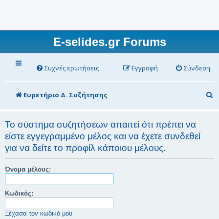
E-selides.gr Forums
Συχνές ερωτήσεις
Εγγραφή
Σύνδεση
Α
Ευρετήριο Δ. Συζήτησης
ν
α
Το σύστημα συζητήσεων απαιτεί ότι πρέπει να
είστε εγγεγραμμένο μέλος και να έχετε συνδεθεί
ζ
για να δείτε το προφίλ κάποιου μέλους.
ή
τ
Όνομα μέλους:
η
σ
Κωδικός:
η
Ξέχασα τον κωδικό μου