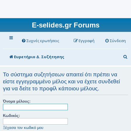
E-selides.gr Forums
Συχνές ερωτήσεις
Εγγραφή
Σύνδεση
Α
Ευρετήριο Δ. Συζήτησης
ν
α
Το σύστημα συζητήσεων απαιτεί ότι πρέπει να
είστε εγγεγραμμένο μέλος και να έχετε συνδεθεί
ζ
για να δείτε το προφίλ κάποιου μέλους.
ή
τ
Όνομα μέλους:
η
σ
Κωδικός:
η
Ξέχασα τον κωδικό μου