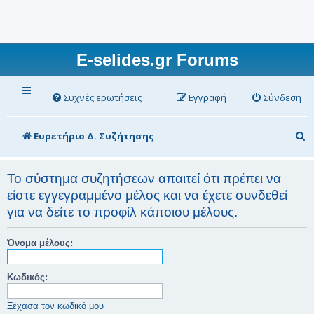
E-selides.gr Forums
Συχνές ερωτήσεις
Εγγραφή
Σύνδεση
Α
Ευρετήριο Δ. Συζήτησης
ν
α
Το σύστημα συζητήσεων απαιτεί ότι πρέπει να
είστε εγγεγραμμένο μέλος και να έχετε συνδεθεί
ζ
για να δείτε το προφίλ κάποιου μέλους.
ή
τ
Όνομα μέλους:
η
σ
Κωδικός:
η
Ξέχασα τον κωδικό μου