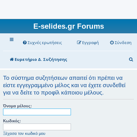
E-selides.gr Forums
Συχνές ερωτήσεις
Εγγραφή
Σύνδεση
Α
Ευρετήριο Δ. Συζήτησης
ν
α
Το σύστημα συζητήσεων απαιτεί ότι πρέπει να
είστε εγγεγραμμένο μέλος και να έχετε συνδεθεί
ζ
για να δείτε το προφίλ κάποιου μέλους.
ή
τ
Όνομα μέλους:
η
σ
Κωδικός:
η
Ξέχασα τον κωδικό μου