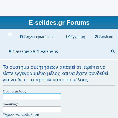
E-selides.gr Forums
Συχνές ερωτήσεις
Εγγραφή
Σύνδεση
Α
Ευρετήριο Δ. Συζήτησης
ν
α
Το σύστημα συζητήσεων απαιτεί ότι πρέπει να
είστε εγγεγραμμένο μέλος και να έχετε συνδεθεί
ζ
για να δείτε το προφίλ κάποιου μέλους.
ή
τ
Όνομα μέλους:
η
σ
Κωδικός:
η
Ξέχασα τον κωδικό μου