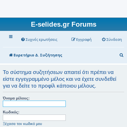
E-selides.gr Forums
Συχνές ερωτήσεις
Εγγραφή
Σύνδεση
Α
Ευρετήριο Δ. Συζήτησης
ν
α
Το σύστημα συζητήσεων απαιτεί ότι πρέπει να
είστε εγγεγραμμένο μέλος και να έχετε συνδεθεί
ζ
για να δείτε το προφίλ κάποιου μέλους.
ή
τ
Όνομα μέλους:
η
σ
Κωδικός:
η
Ξέχασα τον κωδικό μου