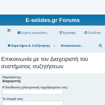
E-selides.gr Forums
Συχνές ερωτήσεις
Εγγραφή
Σύνδεση
Α
Ευρετήριο Δ. Συζήτησης
Επικοινωνία με τον Διαχειριστή του συστήματος συζητήσεων
ν
Επικοινωνία με τον Διαχειριστή του
α
συστήματος συζητήσεων
ζ
ή
Παραλήπτης:
τ
Διαχειριστής
η
Η διεύθυνση ηλεκτρονική ταχυδρομείου σας:
σ
Το όνομά σας:
η