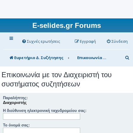
E-selides.gr Forums
Συχνές ερωτήσεις
Εγγραφή
Σύνδεση
Α
Ευρετήριο Δ. Συζήτησης
Επικοινωνία με τον Διαχειριστή του συστήματος συζητήσεων
ν
Επικοινωνία με τον Διαχειριστή του
α
συστήματος συζητήσεων
ζ
ή
Παραλήπτης:
τ
Διαχειριστής
η
Η διεύθυνση ηλεκτρονική ταχυδρομείου σας:
σ
Το όνομά σας:
η