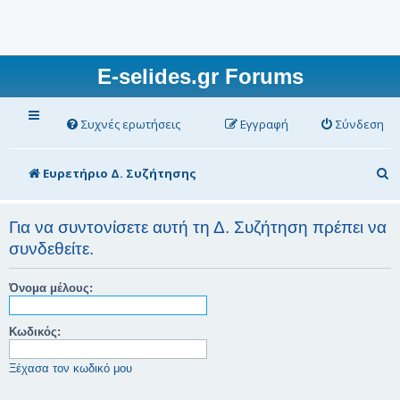
E-selides.gr Forums
Συχνές ερωτήσεις
Εγγραφή
Σύνδεση
Α
Ευρετήριο Δ. Συζήτησης
ν
α
Για να συντονίσετε αυτή τη Δ. Συζήτηση πρέπει να
συνδεθείτε.
ζ
ή
Όνομα μέλους:
τ
η
Κωδικός:
σ
Ξέχασα τον κωδικό μου
η