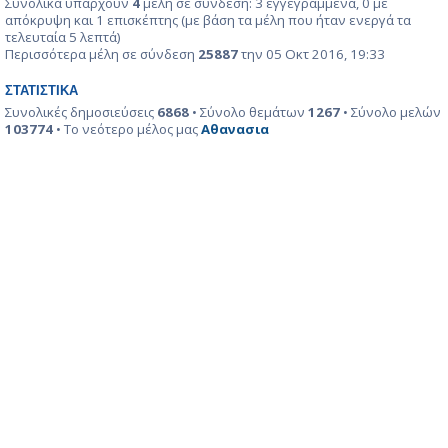
Συνολικά υπάρχουν
4
μέλη σε σύνδεση: 3 εγγεγραμμένα, 0 με
απόκρυψη και 1 επισκέπτης (με βάση τα μέλη που ήταν ενεργά τα
τελευταία 5 λεπτά)
Περισσότερα μέλη σε σύνδεση
25887
την 05 Οκτ 2016, 19:33
ΣΤΑΤΙΣΤΙΚΆ
Συνολικές δημοσιεύσεις
6868
• Σύνολο θεμάτων
1267
• Σύνολο μελών
103774
• Το νεότερο μέλος μας
Αθανασια