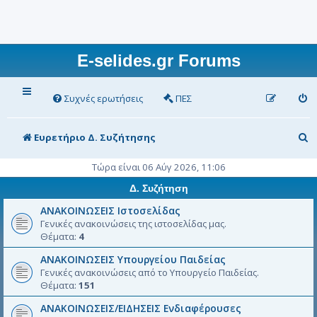
E-selides.gr Forums
Συχνές ερωτήσεις
ΠΕΣ
Α
Ευρετήριο Δ. Συζήτησης
ν
Τώρα είναι 06 Αύγ 2026, 11:06
α
Δ. Συζήτηση
ζ
ΑΝΑΚΟΙΝΩΣΕΙΣ Ιστοσελίδας
ή
Γενικές ανακοινώσεις της ιστοσελίδας μας.
Θέματα:
4
τ
ΑΝΑΚΟΙΝΩΣΕΙΣ Υπουργείου Παιδείας
η
Γενικές ανακοινώσεις από το Υπουργείο Παιδείας.
σ
Θέματα:
151
η
ΑΝΑΚΟΙΝΩΣΕΙΣ/ΕΙΔΗΣΕΙΣ Ενδιαφέρουσες