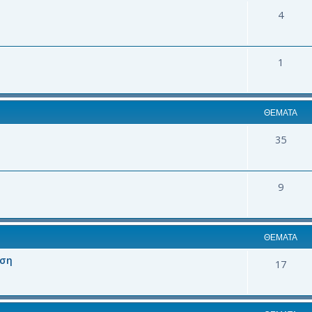
4
1
ΘΈΜΑΤΑ
35
9
ΘΈΜΑΤΑ
αση
17