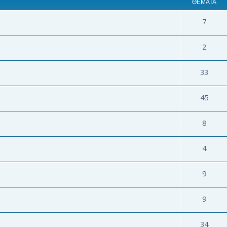
ΘΈΜΑΤΑ
7
2
33
45
8
4
9
9
34