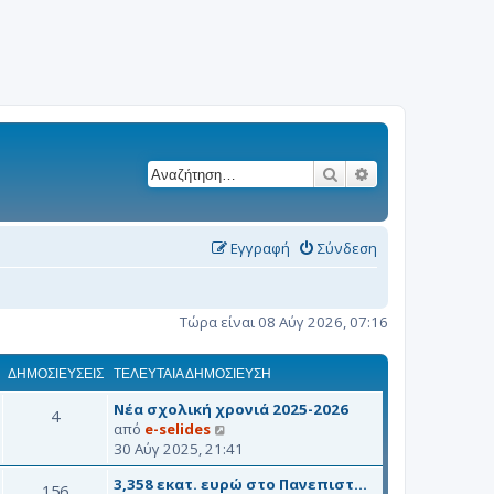
Αναζήτηση
Ειδική αναζήτησ
Εγγραφή
Σύνδεση
Τώρα είναι 08 Αύγ 2026, 07:16
ΔΗΜΟΣΙΕΎΣΕΙΣ
ΤΕΛΕΥΤΑΊΑ ΔΗΜΟΣΊΕΥΣΗ
Νέα σχολική χρονιά 2025-2026
4
Π
από
e-selides
ρ
30 Αύγ 2025, 21:41
ο
3,358 εκατ. ευρώ στο Πανεπιστ…
β
156