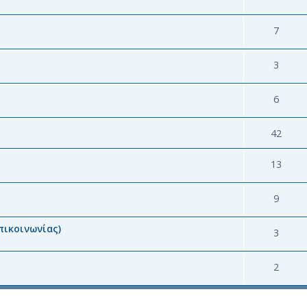
7
3
6
42
13
9
πικοινωνίας)
3
2