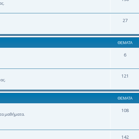
ας.
27
ΘΈΜΑΤΑ
6
121
ας.
ΘΈΜΑΤΑ
108
 τα μαθήματα.
142