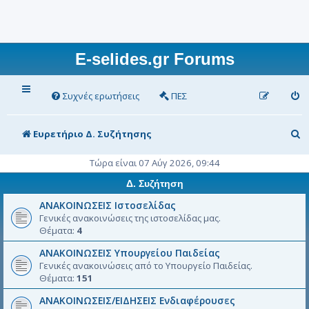
E-selides.gr Forums
Συχνές ερωτήσεις
ΠΕΣ
Α
Ευρετήριο Δ. Συζήτησης
ν
Τώρα είναι 07 Αύγ 2026, 09:44
α
Δ. Συζήτηση
ζ
ΑΝΑΚΟΙΝΩΣΕΙΣ Ιστοσελίδας
ή
Γενικές ανακοινώσεις της ιστοσελίδας μας.
Θέματα:
4
τ
ΑΝΑΚΟΙΝΩΣΕΙΣ Υπουργείου Παιδείας
η
Γενικές ανακοινώσεις από το Υπουργείο Παιδείας.
σ
Θέματα:
151
η
ΑΝΑΚΟΙΝΩΣΕΙΣ/ΕΙΔΗΣΕΙΣ Ενδιαφέρουσες