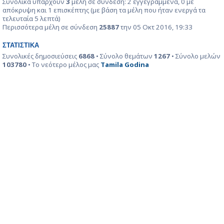
Συνολικά υπάρχουν
3
μέλη σε σύνδεση: 2 εγγεγραμμένα, 0 με
απόκρυψη και 1 επισκέπτης (με βάση τα μέλη που ήταν ενεργά τα
τελευταία 5 λεπτά)
Περισσότερα μέλη σε σύνδεση
25887
την 05 Οκτ 2016, 19:33
ΣΤΑΤΙΣΤΙΚΆ
Συνολικές δημοσιεύσεις
6868
• Σύνολο θεμάτων
1267
• Σύνολο μελών
103780
• Το νεότερο μέλος μας
Tamila Godina