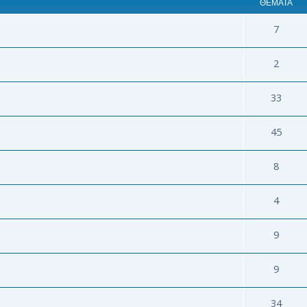
ΘΈΜΑΤΑ
7
2
33
45
8
4
9
9
34