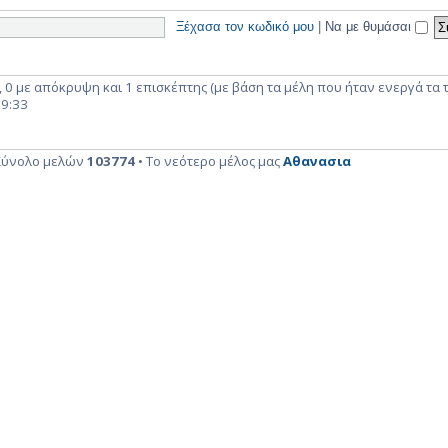
Ξέχασα τον κωδικό μου
|
Να με θυμάσαι
 0 με απόκρυψη και 1 επισκέπτης (με βάση τα μέλη που ήταν ενεργά τα τ
19:33
Σύνολο μελών
103774
• Το νεότερο μέλος μας
Αθανασια