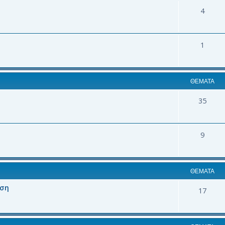
4
1
ΘΈΜΑΤΑ
35
9
ΘΈΜΑΤΑ
αση
17