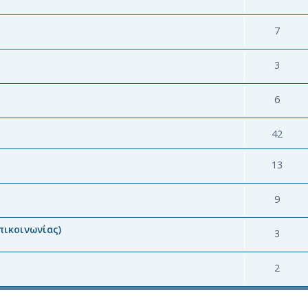
7
3
6
42
13
9
πικοινωνίας)
3
2