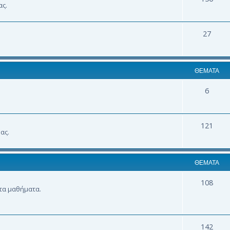
ας.
27
ΘΈΜΑΤΑ
6
121
ας.
ΘΈΜΑΤΑ
108
 τα μαθήματα.
142