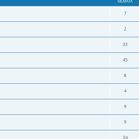
ΘΈΜΑΤΑ
7
2
33
45
8
4
9
9
34