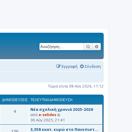
Αναζήτηση
Ειδική αναζήτησ
Εγγραφή
Σύνδεση
Τώρα είναι 08 Αύγ 2026, 11:12
ΔΗΜΟΣΙΕΎΣΕΙΣ
ΤΕΛΕΥΤΑΊΑ ΔΗΜΟΣΊΕΥΣΗ
Νέα σχολική χρονιά 2025-2026
4
Π
από
e-selides
ρ
30 Αύγ 2025, 21:41
ο
3,358 εκατ. ευρώ στο Πανεπιστ…
β
156