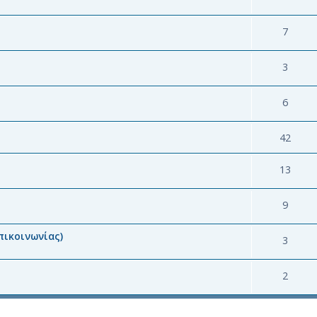
7
3
6
42
13
9
πικοινωνίας)
3
2