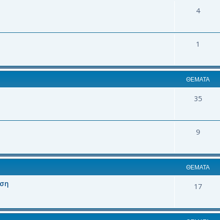
4
1
ΘΈΜΑΤΑ
35
9
ΘΈΜΑΤΑ
αση
17