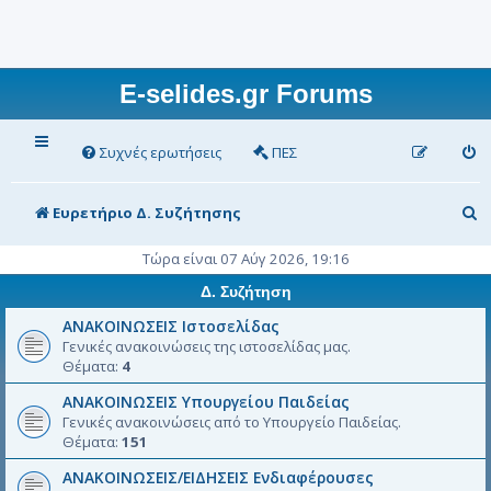
E-selides.gr Forums
Συχνές ερωτήσεις
ΠΕΣ
Α
Ευρετήριο Δ. Συζήτησης
ν
Τώρα είναι 07 Αύγ 2026, 19:16
α
Δ. Συζήτηση
ζ
ΑΝΑΚΟΙΝΩΣΕΙΣ Ιστοσελίδας
ή
Γενικές ανακοινώσεις της ιστοσελίδας μας.
Θέματα:
4
τ
ΑΝΑΚΟΙΝΩΣΕΙΣ Υπουργείου Παιδείας
η
Γενικές ανακοινώσεις από το Υπουργείο Παιδείας.
σ
Θέματα:
151
η
ΑΝΑΚΟΙΝΩΣΕΙΣ/ΕΙΔΗΣΕΙΣ Ενδιαφέρουσες