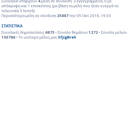
Συνολικά υπάρχουν
4
μέλη σε σύνδεση: 3 εγγεγραμμένα, 0 με
απόκρυψη και 1 επισκέπτης (με βάση τα μέλη που ήταν ενεργά τα
τελευταία 5 λεπτά)
Περισσότερα μέλη σε σύνδεση
25887
την 05 Οκτ 2016, 19:33
ΣΤΑΤΙΣΤΙΚΆ
Συνολικές δημοσιεύσεις
6873
• Σύνολο θεμάτων
1272
• Σύνολο μελών
103786
• Το νεότερο μέλος μας
SfjigBreli