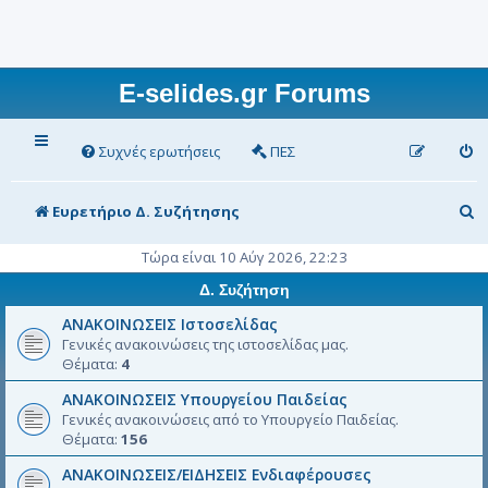
E-selides.gr Forums
Συχνές ερωτήσεις
ΠΕΣ
Α
Ευρετήριο Δ. Συζήτησης
ν
Τώρα είναι 10 Αύγ 2026, 22:23
α
Δ. Συζήτηση
ζ
ΑΝΑΚΟΙΝΩΣΕΙΣ Ιστοσελίδας
ή
Γενικές ανακοινώσεις της ιστοσελίδας μας.
Θέματα:
4
τ
ΑΝΑΚΟΙΝΩΣΕΙΣ Υπουργείου Παιδείας
η
Γενικές ανακοινώσεις από το Υπουργείο Παιδείας.
σ
Θέματα:
156
η
ΑΝΑΚΟΙΝΩΣΕΙΣ/ΕΙΔΗΣΕΙΣ Ενδιαφέρουσες