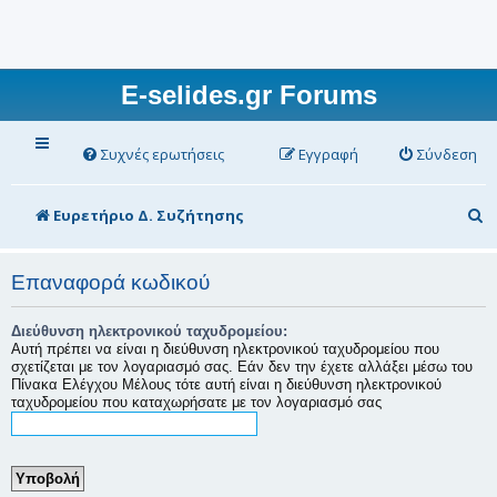
E-selides.gr Forums
Συχνές ερωτήσεις
Εγγραφή
Σύνδεση
Α
Ευρετήριο Δ. Συζήτησης
ν
α
Επαναφορά κωδικού
ζ
Διεύθυνση ηλεκτρονικού ταχυδρομείου:
ή
Αυτή πρέπει να είναι η διεύθυνση ηλεκτρονικού ταχυδρομείου που
σχετίζεται με τον λογαριασμό σας. Εάν δεν την έχετε αλλάξει μέσω του
τ
Πίνακα Ελέγχου Μέλους τότε αυτή είναι η διεύθυνση ηλεκτρονικού
ταχυδρομείου που καταχωρήσατε με τον λογαριασμό σας
η
σ
η