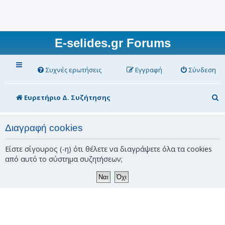
E-selides.gr Forums
Συχνές ερωτήσεις
Εγγραφή
Σύνδεση
Α
Ευρετήριο Δ. Συζήτησης
ν
α
Διαγραφή cookies
ζ
Είστε σίγουρος (-η) ότι θέλετε να διαγράψετε όλα τα cookies
ή
από αυτό το σύστημα συζητήσεων;
τ
η
σ
η