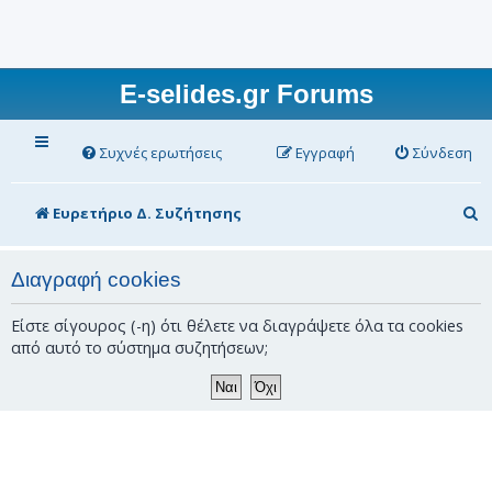
E-selides.gr Forums
Συχνές ερωτήσεις
Εγγραφή
Σύνδεση
Α
Ευρετήριο Δ. Συζήτησης
ν
α
Διαγραφή cookies
ζ
Είστε σίγουρος (-η) ότι θέλετε να διαγράψετε όλα τα cookies
ή
από αυτό το σύστημα συζητήσεων;
τ
η
σ
η