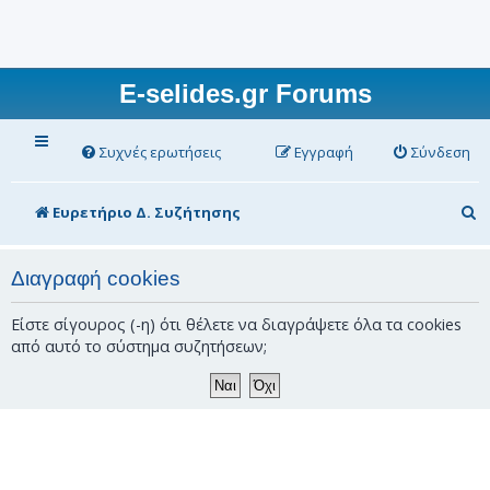
E-selides.gr Forums
Συχνές ερωτήσεις
Εγγραφή
Σύνδεση
Α
Ευρετήριο Δ. Συζήτησης
ν
α
Διαγραφή cookies
ζ
Είστε σίγουρος (-η) ότι θέλετε να διαγράψετε όλα τα cookies
ή
από αυτό το σύστημα συζητήσεων;
τ
η
σ
η