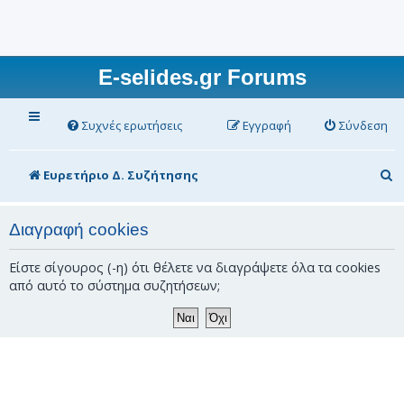
E-selides.gr Forums
Συχνές ερωτήσεις
Εγγραφή
Σύνδεση
Α
Ευρετήριο Δ. Συζήτησης
ν
α
Διαγραφή cookies
ζ
Είστε σίγουρος (-η) ότι θέλετε να διαγράψετε όλα τα cookies
ή
από αυτό το σύστημα συζητήσεων;
τ
η
σ
η