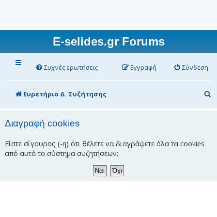
E-selides.gr Forums
Συχνές ερωτήσεις
Εγγραφή
Σύνδεση
Α
Ευρετήριο Δ. Συζήτησης
ν
α
Διαγραφή cookies
ζ
Είστε σίγουρος (-η) ότι θέλετε να διαγράψετε όλα τα cookies
ή
από αυτό το σύστημα συζητήσεων;
τ
η
σ
η