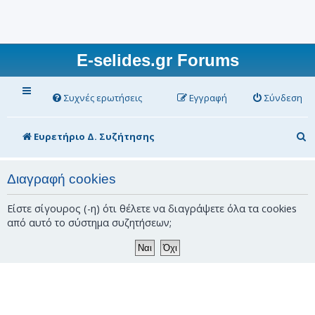
E-selides.gr Forums
Συχνές ερωτήσεις
Εγγραφή
Σύνδεση
Α
Ευρετήριο Δ. Συζήτησης
ν
α
Διαγραφή cookies
ζ
Είστε σίγουρος (-η) ότι θέλετε να διαγράψετε όλα τα cookies
ή
από αυτό το σύστημα συζητήσεων;
τ
η
σ
η