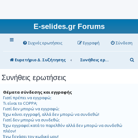
E-selides.gr Forums
Συχνές ερωτήσεις
Εγγραφή
Σύνδεση
Α
Ευρετήριο Δ. Συζήτησης
Συνήθεις ερωτήσεις
ν
Συνήθεις ερωτήσεις
α
ζ
Θέματα σύνδεσης και εγγραφής
ή
Γιατί πρέπει να εγγραφώ;
Τι είναι το COPPA;
τ
Γιατί δεν μπορώ να εγγραφώ;
η
Έχω κάνει εγγραφή, αλλά δεν μπορώ να συνδεθώ!
Γιατί δεν μπορώ να συνδεθώ;
σ
Έχω εγγραφεί κατά το παρελθόν αλλά δεν μπορώ να συνδεθώ
πλέον!
η
Έχω ξεχάσει τον κωδικό μου!