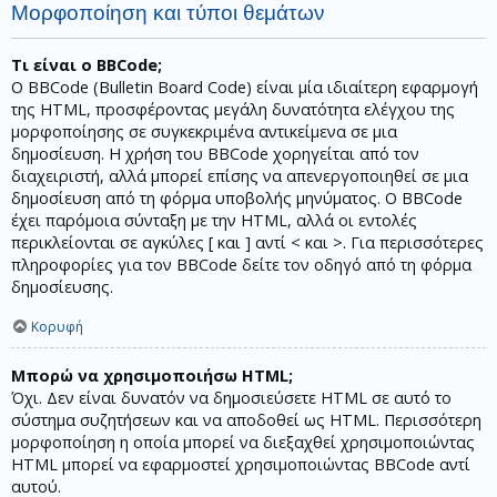
Μορφοποίηση και τύποι θεμάτων
Τι είναι ο BBCode;
Ο BBCode (Bulletin Board Code) είναι μία ιδιαίτερη εφαρμογή
της HTML, προσφέροντας μεγάλη δυνατότητα ελέγχου της
μορφοποίησης σε συγκεκριμένα αντικείμενα σε μια
δημοσίευση. Η χρήση του BBCode χορηγείται από τον
διαχειριστή, αλλά μπορεί επίσης να απενεργοποιηθεί σε μια
δημοσίευση από τη φόρμα υποβολής μηνύματος. Ο BBCode
έχει παρόμοια σύνταξη με την HTML, αλλά οι εντολές
περικλείονται σε αγκύλες [ και ] αντί < και >. Για περισσότερες
πληροφορίες για τον BBCode δείτε τον οδηγό από τη φόρμα
δημοσίευσης.
Κορυφή
Μπορώ να χρησιμοποιήσω HTML;
Όχι. Δεν είναι δυνατόν να δημοσιεύσετε HTML σε αυτό το
σύστημα συζητήσεων και να αποδοθεί ως HTML. Περισσότερη
μορφοποίηση η οποία μπορεί να διεξαχθεί χρησιμοποιώντας
HTML μπορεί να εφαρμοστεί χρησιμοποιώντας BBCode αντί
αυτού.