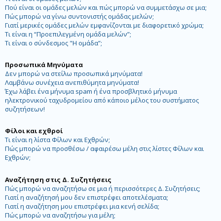
Πού είναι οι ομάδες μελών και πώς μπορώ να συμμετάσχω σε μια;
Πώς μπορώ να γίνω συντονιστής ομάδας μελών;
Γιατί μερικές ομάδες μελών εμφανίζονται με διαφορετικό χρώμα;
Τι είναι η “Προεπιλεγμένη ομάδα μελών”;
Τι είναι ο σύνδεσμος "Η ομάδα”;
Προσωπικά Μηνύματα
Δεν μπορώ να στείλω προσωπικά μηνύματα!
Λαμβάνω συνέχεια ανεπιθύμητα μηνύματα!
Έχω λάβει ένα μήνυμα spam ή ένα προσβλητικό μήνυμα
ηλεκτρονικού ταχυδρομείου από κάποιο μέλος του συστήματος
συζητήσεων!
Φίλοι και εχθροί
Τι είναι η λίστα Φίλων και Εχθρών;
Πώς μπορώ να προσθέσω / αφαιρέσω μέλη στις λίστες Φίλων και
Εχθρών;
Αναζήτηση στις Δ. Συζητήσεις
Πώς μπορώ να αναζητήσω σε μια ή περισσότερες Δ. Συζητήσεις;
Γιατί η αναζήτησή μου δεν επιστρέφει αποτελέσματα;
Γιατί η αναζήτηση μου επιστρέφει μια κενή σελίδα;
Πώς μπορώ να αναζητήσω για μέλη;