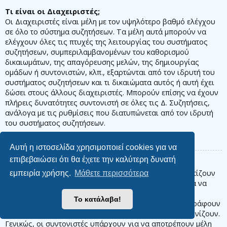
Τι είναι οι Διαχειριστές;
Οι Διαχειριστές είναι μέλη με τον υψηλότερο βαθμό ελέγχου
σε όλο το σύστημα συζητήσεων. Τα μέλη αυτά μπορούν να
ελέγχουν όλες τις πτυχές της λειτουργίας του συστήματος
συζητήσεων, συμπεριλαμβανομένων του καθορισμού
δικαιωμάτων, της απαγόρευσης μελών, της δημιουργίας
ομάδων ή συντονιστών, κλπ., εξαρτώνται από τον ιδρυτή του
συστήματος συζητήσεων και τι δικαιώματα αυτός ή αυτή έχει
δώσει στους άλλους διαχειριστές. Μπορούν επίσης να έχουν
πλήρεις δυνατότητες συντονιστή σε όλες τις Δ. Συζητήσεις,
ανάλογα με τις ρυθμίσεις που διατυπώνεται από τον ιδρυτή
του συστήματος συζητήσεων.
Κορυφή
Αυτή η ιστοσελίδα χρησιμοποιεί cookies για να
επιβεβαιώσει ότι θα έχετε την καλύτερη δυνατή
Τι είναι οι Συντονιστές;
Οι Συντονιστές είναι μέλη (ή ομάδες μελών) που φροντίζουν
εμπειρία χρήσης.
Μάθετε περισσότερα
τις Δ. Συζητήσεις από μέρα σε μέρα. Έχουν το δικαίωμα να
επεξεργάζονται ή να διαγράφουν δημοσιεύσεις και να
Το κατάλαβα!
κλειδώνουν, να ξεκλειδώνουν, να μετακινούν, να διαγράφουν
και να διαχωρίζουν θέματα στη Δ. Συζήτηση που συντονίζουν.
Γενικώς, οι συντονιστές υπάρχουν για να αποτρέπουν μέλη