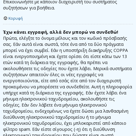
Επικοινωνήστε με κάποιον διαχειριστή του συστήματος
συζητήσεων για βοήθεια.
Κορυφή
Έχω κάνει εγγραφή, αλλά δεν μπορώ να συνδεθώ!
Πρώτα, ελέγξτε το όνομα μέλους και τον κωδικό πρόσβασής
σας. Εάν αυτά είναι σωστά, τότε ένα από τα δύο πράγματα
μπορεί να έχει συμβεί. Εάν η υποστήριξη διακήρυξης COPPA
είναι ενεργοποιημένη και έχετε ορίσει ότι είστε κάτω των 13
ετών κατά τη διάρκεια της εγγραφής, θα πρέπει να
ακολουθήσετε τις οδηγίες που έχετε λάβει. Μερικά συστήματα
συζητήσεων απαιτούν όλες οι νέες εγγραφές να
ενεργοποιούνται, είτε από εσάς είτε από τον διαχειριστή
προκειμένου να μπορέσετε να συνδεθείτε. Αυτή η πληροφορία
υπήρχε κατά τη διάρκεια της εγγραφής. Εάν έχετε λάβει ένα
μήνυμα ηλεκτρονικού ταχυδρομείου, ακολουθήστε τις
οδηγίες. Εάν δεν λάβετε ένα μήνυμα ηλεκτρονικού
ταχυδρομείου, ενδεχομένως να έχετε δώσει μια λανθασμένη
διεύθυνση ηλεκτρονικού ταχυδρομείου ή το μήνυμα
ηλεκτρονικού ταχυδρομείου, έχει μπλοκαριστεί από κάποιο
φίλτρο spam. Εάν είστε σίγουρος (-η) ότι η διεύθυνση
ηλεκτρονικού ταχυδρομείου που δώσατε είναι σωστή,