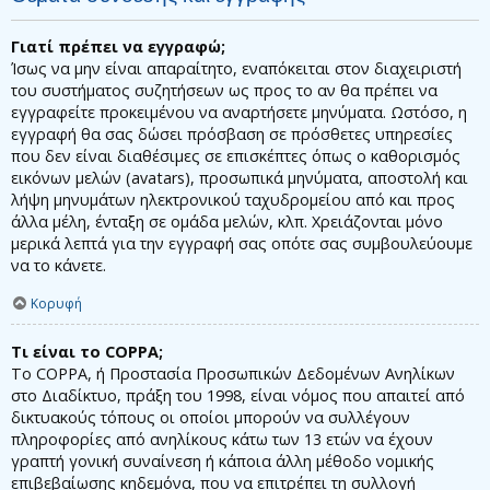
Γιατί πρέπει να εγγραφώ;
Ίσως να μην είναι απαραίτητο, εναπόκειται στον διαχειριστή
του συστήματος συζητήσεων ως προς το αν θα πρέπει να
εγγραφείτε προκειμένου να αναρτήσετε μηνύματα. Ωστόσο, η
εγγραφή θα σας δώσει πρόσβαση σε πρόσθετες υπηρεσίες
που δεν είναι διαθέσιμες σε επισκέπτες όπως ο καθορισμός
εικόνων μελών (avatars), προσωπικά μηνύματα, αποστολή και
λήψη μηνυμάτων ηλεκτρονικού ταχυδρομείου από και προς
άλλα μέλη, ένταξη σε ομάδα μελών, κλπ. Χρειάζονται μόνο
μερικά λεπτά για την εγγραφή σας οπότε σας συμβουλεύουμε
να το κάνετε.
Κορυφή
Τι είναι το COPPA;
Το COPPA, ή Προστασία Προσωπικών Δεδομένων Ανηλίκων
στο Διαδίκτυο, πράξη του 1998, είναι νόμος που απαιτεί από
δικτυακούς τόπους οι οποίοι μπορούν να συλλέγουν
πληροφορίες από ανηλίκους κάτω των 13 ετών να έχουν
γραπτή γονική συναίνεση ή κάποια άλλη μέθοδο νομικής
επιβεβαίωσης κηδεμόνα, που να επιτρέπει τη συλλογή