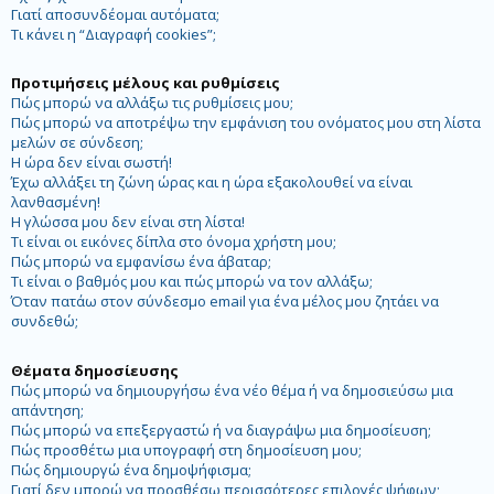
Γιατί αποσυνδέομαι αυτόματα;
Τι κάνει η “Διαγραφή cookies”;
Προτιμήσεις μέλους και ρυθμίσεις
Πώς μπορώ να αλλάξω τις ρυθμίσεις μου;
Πώς μπορώ να αποτρέψω την εμφάνιση του ονόματος μου στη λίστα
μελών σε σύνδεση;
Η ώρα δεν είναι σωστή!
Έχω αλλάξει τη ζώνη ώρας και η ώρα εξακολουθεί να είναι
λανθασμένη!
Η γλώσσα μου δεν είναι στη λίστα!
Τι είναι οι εικόνες δίπλα στο όνομα χρήστη μου;
Πώς μπορώ να εμφανίσω ένα άβαταρ;
Τι είναι ο βαθμός μου και πώς μπορώ να τον αλλάξω;
Όταν πατάω στον σύνδεσμο email για ένα μέλος μου ζητάει να
συνδεθώ;
Θέματα δημοσίευσης
Πώς μπορώ να δημιουργήσω ένα νέο θέμα ή να δημοσιεύσω μια
απάντηση;
Πώς μπορώ να επεξεργαστώ ή να διαγράψω μια δημοσίευση;
Πώς προσθέτω μια υπογραφή στη δημοσίευση μου;
Πώς δημιουργώ ένα δημοψήφισμα;
Γιατί δεν μπορώ να προσθέσω περισσότερες επιλογές ψήφων;