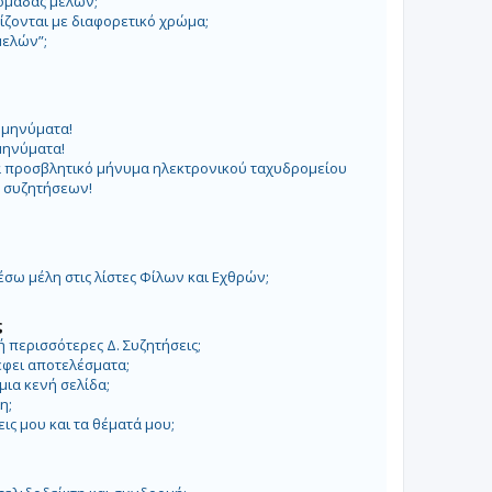
ομάδας μελών;
ίζονται με διαφορετικό χρώμα;
μελών”;
 μηνύματα!
μηνύματα!
α προσβλητικό μήνυμα ηλεκτρονικού ταχυδρομείου
ς συζητήσεων!
;
ω μέλη στις λίστες Φίλων και Εχθρών;
ς
 περισσότερες Δ. Συζητήσεις;
έφει αποτελέσματα;
μια κενή σελίδα;
η;
ς μου και τα θέματά μου;