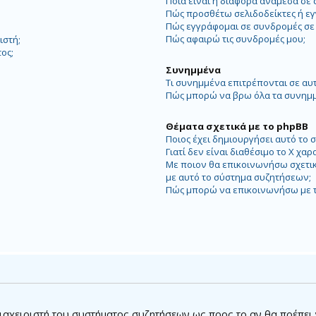
Ποια είναι η διαφορά ανάμεσα σε 
Πώς προσθέτω σελιδοδείκτες ή εγ
Πώς εγγράφομαι σε συνδρομές σε 
Πώς αφαιρώ τις συνδρομές μου;
ιστή;
ος;
Συνημμένα
Τι συνημμένα επιτρέπονται σε αυ
Πώς μπορώ να βρω όλα τα συνημμ
Θέματα σχετικά με το phpBB
Ποιος έχει δημιουργήσει αυτό το
Γιατί δεν είναι διαθέσιμο το Χ χαρ
Με ποιον θα επικοινωνήσω σχετικ
με αυτό το σύστημα συζητήσεων;
Πώς μπορώ να επικοινωνήσω με τ
 διαχειριστή του συστήματος συζητήσεων ως προς το αν θα πρέπει