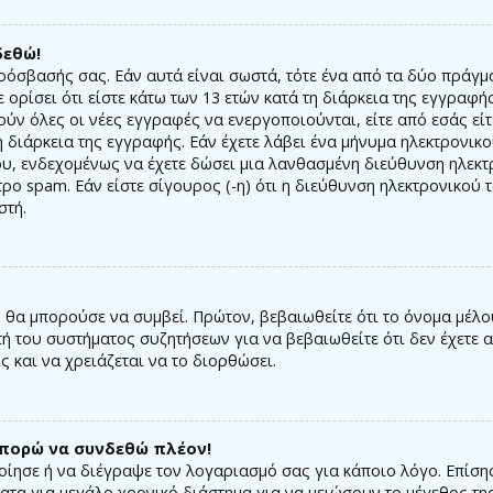
δεθώ!
ρόσβασής σας. Εάν αυτά είναι σωστά, τότε ένα από τα δύο πράγμα
 ορίσει ότι είστε κάτω των 13 ετών κατά τη διάρκεια της εγγραφή
ύν όλες οι νέες εγγραφές να ενεργοποιούνται, είτε από εσάς εί
 διάρκεια της εγγραφής. Εάν έχετε λάβει ένα μήνυμα ηλεκτρονικ
ου, ενδεχομένως να έχετε δώσει μια λανθασμένη διεύθυνση ηλεκτ
ρο spam. Εάν είστε σίγουρος (-η) ότι η διεύθυνση ηλεκτρονικού
στή.
θα μπορούσε να συμβεί. Πρώτον, βεβαιωθείτε ότι το όνομα μέλο
τή του συστήματος συζητήσεων για να βεβαιωθείτε ότι δεν έχετε α
ς και να χρειάζεται να το διορθώσει.
μπορώ να συνδεθώ πλέον!
ποίησε ή να διέγραψε τον λογαριασμό σας για κάποιο λόγο. Επί
ατα για μεγάλο χρονικό διάστημα για να μειώσουν το μέγεθος τη