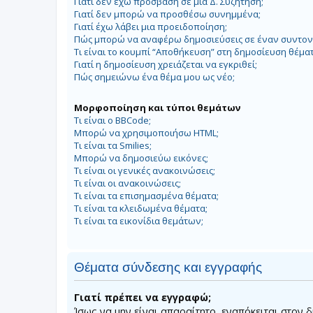
Γιατί δεν έχω πρόσβαση σε μια Δ. Συζήτηση;
Γιατί δεν μπορώ να προσθέσω συνημμένα;
Γιατί έχω λάβει μια προειδοποίηση;
Πώς μπορώ να αναφέρω δημοσιεύσεις σε έναν συντον
Τι είναι το κουμπί “Αποθήκευση” στη δημοσίευση θέματ
Γιατί η δημοσίευση χρειάζεται να εγκριθεί;
Πώς σημειώνω ένα θέμα μου ως νέο;
Μορφοποίηση και τύποι θεμάτων
Τι είναι ο BBCode;
Μπορώ να χρησιμοποιήσω HTML;
Τι είναι τα Smilies;
Μπορώ να δημοσιεύω εικόνες;
Τι είναι οι γενικές ανακοινώσεις;
Τι είναι οι ανακοινώσεις;
Τι είναι τα επισημασμένα θέματα;
Τι είναι τα κλειδωμένα θέματα;
Τι είναι τα εικονίδια θεμάτων;
Θέματα σύνδεσης και εγγραφής
Γιατί πρέπει να εγγραφώ;
Ίσως να μην είναι απαραίτητο, εναπόκειται στον