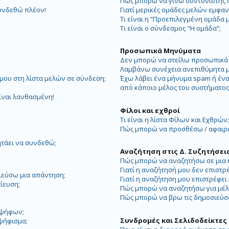
Πώς μπορώ να γίνω συντονιστής 
υνδεθώ πλέον!
Γιατί μερικές ομάδες μελών εμφαν
Τι είναι η “Προεπιλεγμένη ομάδα 
Τι είναι ο σύνδεσμος "Η ομάδα”;
Προσωπικά Μηνύματα
Δεν μπορώ να στείλω προσωπικά
Λαμβάνω συνέχεια ανεπιθύμητα 
ου στη λίστα μελών σε σύνδεση;
Έχω λάβει ένα μήνυμα spam ή έν
από κάποιο μέλος του συστήματο
ίναι λανθασμένη!
Φίλοι και εχθροί
Τι είναι η λίστα Φίλων και Εχθρών
Πώς μπορώ να προσθέσω / αφαιρέσ
ητάει να συνδεθώ;
Αναζήτηση στις Δ. Συζητήσει
Πώς μπορώ να αναζητήσω σε μια ή
Γιατί η αναζήτησή μου δεν επιστρ
ιεύσω μια απάντηση;
Γιατί η αναζήτηση μου επιστρέφει 
ίευση;
Πώς μπορώ να αναζητήσω για μέλ
Πώς μπορώ να βρω τις δημοσιεύσει
 ψήφων;
Συνδρομές και Σελιδοδείκτες
ψήφισμα;