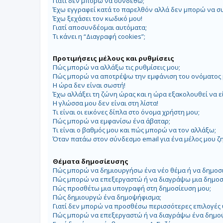
Γιατί δεν μπορώ να συνδεθώ;
Έχω εγγραφεί κατά το παρελθόν αλλά δεν μπορώ να σ
Έχω ξεχάσει τον κωδικό μου!
Γιατί αποσυνδέομαι αυτόματα;
Τι κάνει η “Διαγραφή cookies”;
Προτιμήσεις μέλους και ρυθμίσεις
Πώς μπορώ να αλλάξω τις ρυθμίσεις μου;
Πώς μπορώ να αποτρέψω την εμφάνιση του ονόματος μ
Η ώρα δεν είναι σωστή!
Έχω αλλάξει τη ζώνη ώρας και η ώρα εξακολουθεί να ε
Η γλώσσα μου δεν είναι στη λίστα!
Τι είναι οι εικόνες δίπλα στο όνομα χρήστη μου;
Πώς μπορώ να εμφανίσω ένα άβαταρ;
Τι είναι ο βαθμός μου και πώς μπορώ να τον αλλάξω;
Όταν πατάω στον σύνδεσμο email για ένα μέλος μου ζ
Θέματα δημοσίευσης
Πώς μπορώ να δημιουργήσω ένα νέο θέμα ή να δημοσ
Πώς μπορώ να επεξεργαστώ ή να διαγράψω μια δημοσ
Πώς προσθέτω μια υπογραφή στη δημοσίευση μου;
Πώς δημιουργώ ένα δημοψήφισμα;
Γιατί δεν μπορώ να προσθέσω περισσότερες επιλογές
Πώς μπορώ να επεξεργαστώ ή να διαγράψω ένα δημο